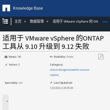
Knowledge Base
扩展/隐缩全局层次
主页
数据管理
适用于 VMware vSphere 的 ONTAP 工
适用于 VMware vSphere 的ONTAP
工具从 9.10 升级到 9.12 失败
Views:
340
Visibility:
Public
另
Votes:
0
Category:
存
virtual-storage-console-for-vmware-
为
vsphere
PDF
Specialty:
virt
Last Updated:
7/18/2025, 6:34:39 AM
适
用