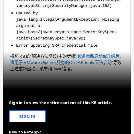
.encryptString(SecurityManager.java:152)
Caused by:
java.lang.IllegalArgumentException: Missing
argument at
java.base/javax.crypto.spec.SecretKeySpec.
<init>(SecretKeySpec.java:92)
Error updating SRA credential file
按照 KB 的“解决方法”部分中的步骤“
设备重新启动或升级后，
适用于 VMware vSphere 服务的ONTAP Tools 无法启动
”导致
上述重新启动、菜单和 Java 错误。
Sign in to view the entire content of this KB article.
SIGN IN
New to NetApp?