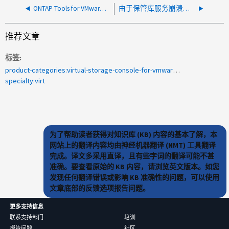
ONTAP Tools for VMware vSphere 从 10.4 升级到 10.5P2 失败，错误 07084
由于保管库服务崩溃，ONTAP Tools 服务部署失败，错误代码为 05061
推荐文章
标签
product-categories:virtual-storage-console-for-vmware-vsphere
specialty:virt
为了帮助读者获得对知识库 (KB) 内容的基本了解，本
网站上的翻译内容均由神经机器翻译 (NMT) 工具翻译
完成。译文多采用直译，且有些字词的翻译可能不甚
准确。要查看原始的 KB 内容，请浏览英文版本。如您
发现任何翻译错误或影响 KB 准确性的问题，可以使用
文章底部的反馈选项报告问题。
更多支持信息
联系支持部门
培训
报告问题
社区