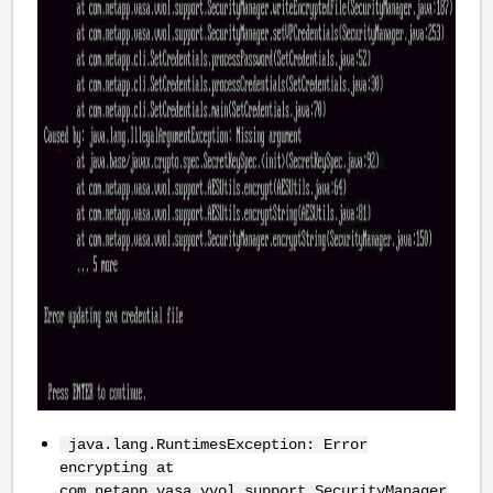
java.lang.RuntimesException: Error
encrypting at
com.netapp.vasa.vvol.support.SecurityManager