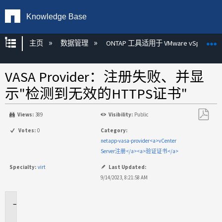
Knowledge Base
扩展/隐缩全局层次
主页
数据管理
ONTAP 工具适用于 VMware vSphere
VASA Provider：注册失败、并显
示"检测到无效的HTTPS证书"
Views:
389
Visibility:
Public
另
Votes:
0
Category:
存
netapp-vasa-provider<a>vCenter
为
Server注册</a><a>验证证书</a>
PDF
Specialty:
virt
Last Updated:
9/14/2023, 8:21:58 AM
适
用