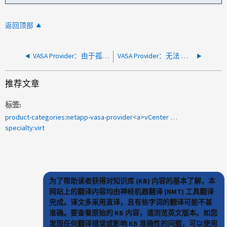
返回顶部
VASA Provider：由于孤立对象 LUN，NetApp vVol 上的对象存储警报无法清除（错误：vVol 数据库多个 ID 匹配不一致）
VASA Provider：无法 根据SVM 和backing_volume的输入将FlexVol添加到container_name 、因为FlexVol已连接到其他容器
推荐文章
标签
product-categories:netapp-vasa-provider<a>vCenter Server注册</a><a>验证证书</a>
specialty:virt
为了帮助读者获得对知识库 (KB) 内容的基本了解，本
网站上的翻译内容均由神经机器翻译 (NMT) 工具翻译
完成。译文多采用直译，且有些字词的翻译可能不甚
准确。要查看原始的 KB 内容，请浏览英文版本。如您
发现任何翻译错误或影响 KB 准确性的问题，可以使用