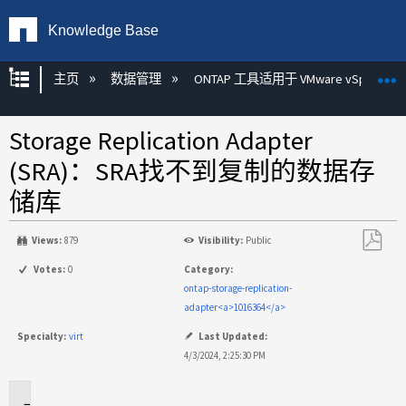
Knowledge Base
扩展/隐缩全局层次
主页
数据管理
ONTAP 工具适用于 VMware vSphere
Storage Replication Adapter
(SRA)：SRA找不到复制的数据存
储库
Views:
879
Visibility:
Public
另
Votes:
0
Category:
存
ontap-storage-replication-
为
adapter<a>1016364</a>
PDF
Specialty:
virt
Last Updated:
4/3/2024, 2:25:30 PM
适