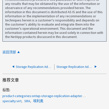
any results that may be obtained by the use of the information or
observance of any recommendations provided herein. The
information in this document is distributed AS IS and the use of this
information or the implementation of any recommendations or
techniques herein is a customer's responsibility and depends on
the customer's ability to evaluate and integrate them into the
customer's operational environment. This document and the
information contained herein may be used solely in connection with
the NetApp products discussed in this document.
返回顶部
Storage Replication Adapter (SRA)：正在运行、未向vSphere注册
Storage Replication Adapter (SRA)：SRA命令的运行速度比初始设置慢
推荐文章
标签
product-categories:ontap-storage-replication-adapter<a>1016364</a>
specialty:virt
SRA
埃利奥