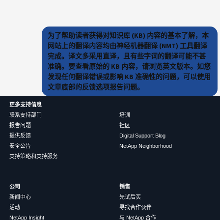
为了帮助读者获得对知识库 (KB) 内容的基本了解，本
网站上的翻译内容均由神经机器翻译 (NMT) 工具翻译
完成。译文多采用直译，且有些字词的翻译可能不甚
准确。要查看原始的 KB 内容，请浏览英文版本。如您
发现任何翻译错误或影响 KB 准确性的问题，可以使用
文章底部的反馈选项报告问题。
更多支持信息
联系支持部门
培训
报告问题
社区
提供反馈
Digital Support Blog
安全公告
NetApp Neighborhood
支持策略和支持服务
公司
销售
新闻中心
先试后买
活动
寻找合作伙伴
NetApp Insight
与 NetApp 合作