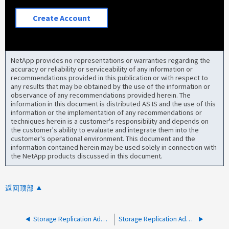
Create Account
NetApp provides no representations or warranties regarding the
accuracy or reliability or serviceability of any information or
recommendations provided in this publication or with respect to
any results that may be obtained by the use of the information or
observance of any recommendations provided herein. The
information in this document is distributed AS IS and the use of this
information or the implementation of any recommendations or
techniques herein is a customer's responsibility and depends on
the customer's ability to evaluate and integrate them into the
customer's operational environment. This document and the
information contained herein may be used solely in connection with
the NetApp products discussed in this document.
返回顶部
Storage Replication Adapter (SRA)：SRA找不到复制的数据存储库
Storage Replication Adapter (SRA)：SRA必须为此故障转移创建导出策略或规则