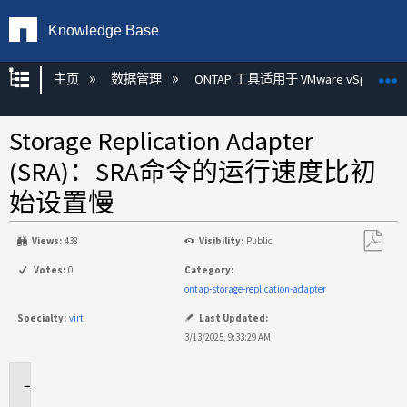
Knowledge Base
扩展/隐缩全局层次
主页
数据管理
ONTAP 工具适用于 VMware vSphere
Storage Replication Adapter
(SRA)：SRA命令的运行速度比初
始设置慢
Views:
438
Visibility:
Public
另
Votes:
0
Category:
存
ontap-storage-replication-adapter
为
Specialty:
virt
Last Updated:
PDF
3/13/2025, 9:33:29 AM
适
用