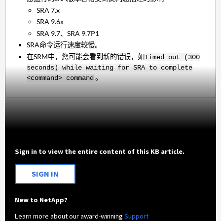
SRA 7.x
SRA 9.6x
SRA 9.7、SRA 9.7P1
SRA命令运行速度较慢。
在SRM中，您可能会看到新的错误，如
Timed out (300
seconds) while waiting for SRA to complete
。
<command> command
Sign in to view the entire content of this KB article.
SIGN IN
New to NetApp?
Learn more about our award-winning
Support