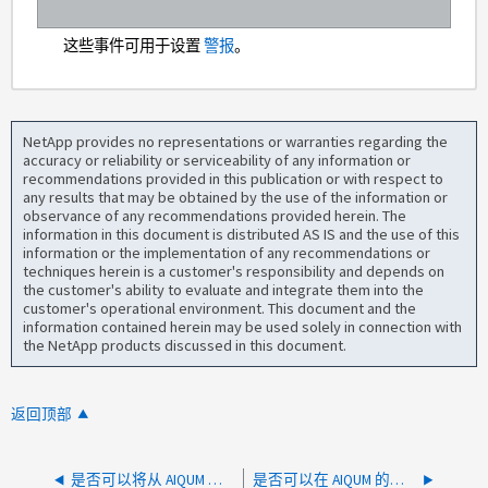
这些事件可用于设置
警报
。
NetApp provides no representations or warranties regarding the
accuracy or reliability or serviceability of any information or
recommendations provided in this publication or with respect to
any results that may be obtained by the use of the information or
observance of any recommendations provided herein. The
information in this document is distributed AS IS and the use of this
information or the implementation of any recommendations or
techniques herein is a customer's responsibility and depends on
the customer's ability to evaluate and integrate them into the
customer's operational environment. This document and the
information contained herein may be used solely in connection with
the NetApp products discussed in this document.
返回顶部
是否可以将从 AIQUM 发送到其配置的 SMTP 服务器的警报导出为摘要或 csv 文件？
是否可以在 AIQUM 的用户名或密码中使用 "+" 符号