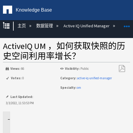
Knowledge Base
扩展/隐缩全局层次
主页
数据管理
Active IQ Unified Manager
Act
ActiveIQ UM ，如何获取快照的历
史空间利用率增长？
Views:
66
Visibility:
Public
另
Votes:
0
Category:
active-iq-unified-manager
存
Specialty:
om
为
PDF
Last Updated:
3/3/2022, 11:53:53 PM
适
用
场