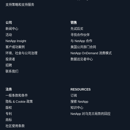
支持策略和支持服务
公司
销售
新闻中心
先试后买
活动
寻找合作伙伴
NetApp Insight
与 NetApp 合作
客户成功案例
美国公共部门合同
环境、社会与公司治理
NetApp OnDemand 消费模式
投资者
数据远见者中心
招聘
联系我们
法务
RESOURCES
一般条款和条件
订阅
隐私 & Cookie 政策
搜索 NetApp
版权
知识中心
专利
NetApp 对乌克兰局势的回应
商标
社区使用条款