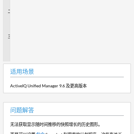
景
问
题
解
答
追
加
信
息
适用场景
ActiveIQ Unified Manager 9.6 及更高版本
问题解答
无法获取显示随时间推移的快照增长的历史图形。