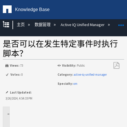
Knowledge Base
扩展/隐缩全局层次
主页
数据管理
Active IQ Unified Manager
Act
是否可以在发生特定事件时执行
脚本？
Views:
73
Visibility:
Public
另
Votes:
0
Category:
active-iq-unified-manager
存
Specialty:
om
为
PDF
Last Updated:
3/26/2024, 4:54:33 PM
适
用
场