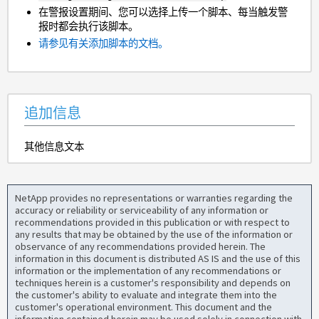
在警报设置期间、您可以选择上传一个脚本、每当触发警
报时都会执行该脚本。
请参见有关添加脚本的文档。
追加信息
其他信息文本
NetApp provides no representations or warranties regarding the
accuracy or reliability or serviceability of any information or
recommendations provided in this publication or with respect to
any results that may be obtained by the use of the information or
observance of any recommendations provided herein. The
information in this document is distributed AS IS and the use of this
information or the implementation of any recommendations or
techniques herein is a customer's responsibility and depends on
the customer's ability to evaluate and integrate them into the
customer's operational environment. This document and the