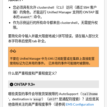
您必须具有允许 clustershell（CLI）访问（通过 SSH 客户
端）的角色，才能运行 Unified Manager 支持的 ONTAP 版
本的
命令。
event*
作为示例运行的所有命令都来自 clustershell，无需提升权
限。
要简化命令输入并最大限度地减少拼写错误，请在输入部分文
本字符串后使用 tab 补全。
小心
不要在 Unified Manager 中为 EMS 订阅配置或在集群上直接配置
使用标记为已弃用的事件。 已弃用的事件可能随时被删除。
什么是严重程度和严重程度定义？
ONTAP 9.3+
哪些类型的事件会导致货架故障的 AutoSupport（'
callhome
'，destination is '
'）（
是通配符搜索）？这些是其
asup
shlf*
他值得关注的高严重程度事件（请参阅
EMS Configuration