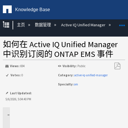
Knowledge Base
扩展/隐缩全局层次
主页
数据管理
Active IQ Unified Manager
Act
如何在 Active IQ Unified Manager
中识别订阅的 ONTAP EMS 事件
Views:
694
Visibility:
Public
另
Votes:
0
Category:
active-iq-unified-manager
存
Specialty:
om
为
PDF
Last Updated:
5/6/2026, 5:04:40 PM
适
用
于