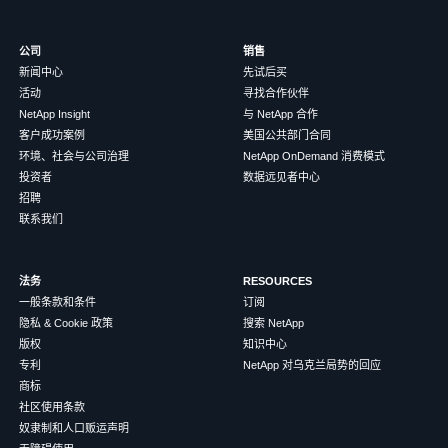
公司
销售
新闻中心
先试后买
活动
寻找合作伙伴
NetApp Insight
与 NetApp 合作
客户成功案例
美国公共部门合同
环境、社会与公司治理
NetApp OnDemand 消费模式
投资者
数据远见者中心
招聘
联系我们
法务
RESOURCES
一般条款和条件
订阅
隐私 & Cookie 政策
搜索 NetApp
版权
知识中心
专利
NetApp 对乌克兰局势的回应
商标
社区使用条款
奴隶制和人口贩运声明