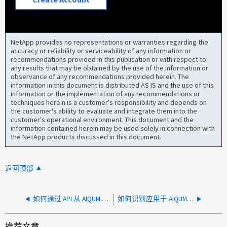
NetApp provides no representations or warranties regarding the
accuracy or reliability or serviceability of any information or
recommendations provided in this publication or with respect to
any results that may be obtained by the use of the information or
observance of any recommendations provided herein. The
information in this document is distributed AS IS and the use of this
information or the implementation of any recommendations or
techniques herein is a customer's responsibility and depends on
the customer's ability to evaluate and integrate them into the
customer's operational environment. This document and the
information contained herein may be used solely in connection with
the NetApp products discussed in this document.
返回顶部
如何通过 API 从 AIQUM 获取事件阈值
如何识别应用于 AIQUM 上对象的性能阈值策略
推荐文章