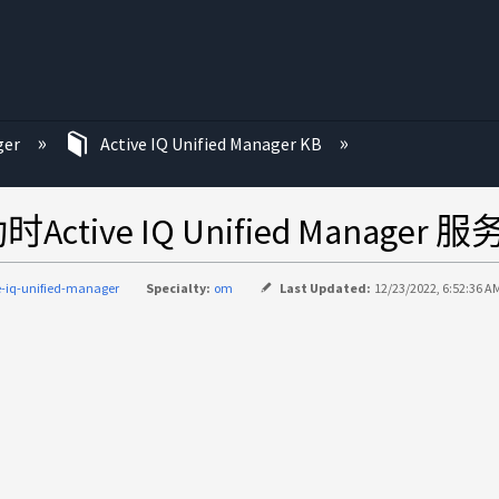
ger
Active IQ Unified Manager KB
tive IQ Unified Manager 
e-iq-unified-manager
Specialty:
om
Last Updated:
12/23/2022, 6:52:36 A