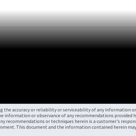
the accuracy or reliability or serviceability of any information 
the information or observance of any recommendations provided he
ny recommendations or techniques herein is a customer's responsi
onment. This document and the information contained herein may 