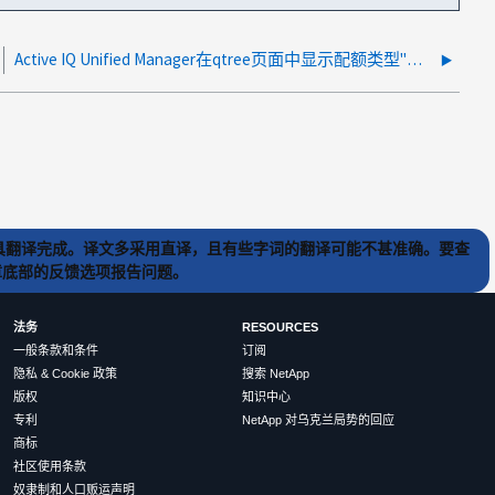
Active IQ Unified Manager在qtree页面中显示配额类型"无"和"不适用"
) 工具翻译完成。译文多采用直译，且有些字词的翻译可能不甚准确。要查
文章底部的反馈选项报告问题。
法务
RESOURCES
一般条款和条件
订阅
隐私 & Cookie 政策
搜索 NetApp
版权
知识中心
专利
NetApp 对乌克兰局势的回应
商标
社区使用条款
奴隶制和人口贩运声明