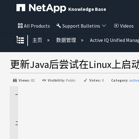
Knowledge Base
All Products
Support Bulletins
Videos
扩展/隐缩全局层次
主页
数据管理
Active IQ Unified Mana
更新Java后尝试在Linux上启动时Ac
Views:
81
Visibility:
Public
Votes:
0
Category:
activ
适
用
场
景
问
题
描