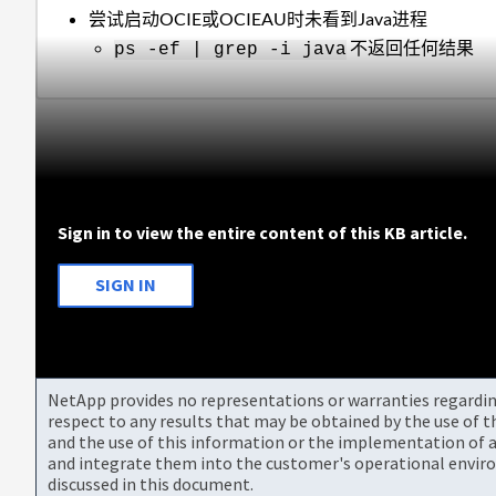
尝试启动OCIE或OCIEAU时未看到Java进程
不返回任何结果
ps -ef | grep -i java
Sign in to view the entire content of this KB article.
SIGN IN
NetApp provides no representations or warranties regarding 
respect to any results that may be obtained by the use of 
and the use of this information or the implementation of a
and integrate them into the customer's operational envir
discussed in this document.