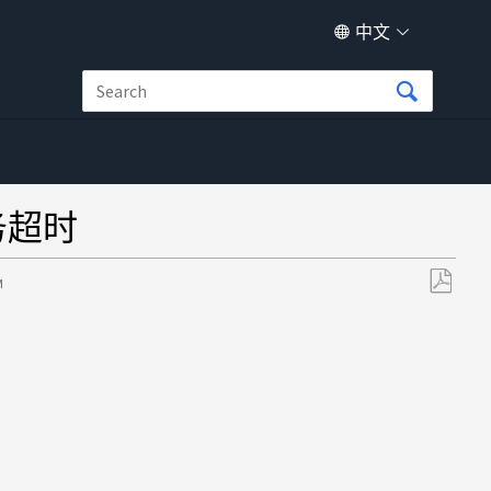
中文
服务超时
M
另
存
为
PDF