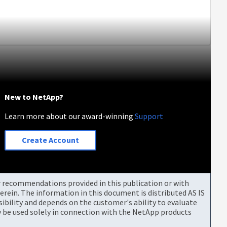
New to NetApp?
Learn more about our award-winning
Support
Create Account
or recommendations provided in this publication or with
rein. The information in this document is distributed AS IS
bility and depends on the customer's ability to evaluate
be used solely in connection with the NetApp products