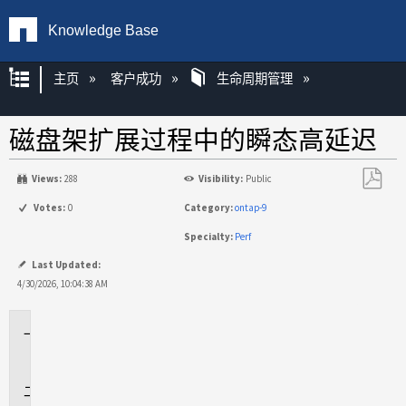
Knowledge Base
扩展/隐缩全局层次
主页
客户成功
生命周期管理
磁盘架扩展过程中的瞬态高延迟
Views:
288
Visibility:
Public
另
Votes:
0
Category:
ontap-9
存
Specialty:
Perf
为
PDF
Last Updated:
4/30/2026, 10:04:38 AM
适
用
于
问