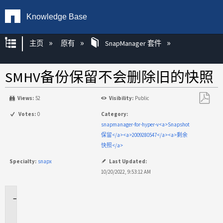
Knowledge Base
扩展/隐缩全局层次
主页
原有
SnapManager 套件
SMHV备份保留不会删除旧的快照
Views:
52
Visibility:
Public
另
Votes:
0
Category:
存
snapmanager-for-hyper-v<a>Snapshot
为
保留</a><a>2009280547</a><a>剩余
PDF
快照</a>
Specialty:
snapx
Last Updated:
10/20/2022, 9:53:12 AM
适
用
场