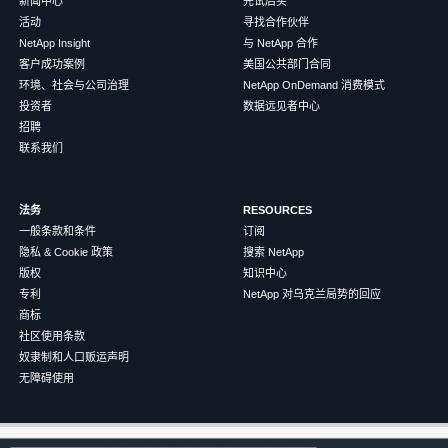
新闻中心
先试后买
活动
寻找合作伙伴
NetApp Insight
与 NetApp 合作
客户成功案例
美国公共部门合同
环境、社会与公司治理
NetApp OnDemand 消费模式
投资者
数据远见者中心
招聘
联系我们
法务
RESOURCES
一般条款和条件
订阅
隐私 & Cookie 政策
搜索 NetApp
版权
知识中心
专利
NetApp 对乌克兰局势的回应
商标
社区使用条款
奴隶制和人口贩运声明
无障碍使用