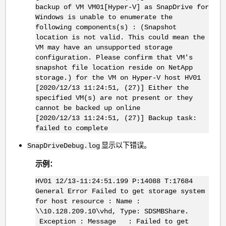
backup of VM VM01[Hyper-V] as SnapDrive for
Windows is unable to enumerate the
following components(s) : (Snapshot
location is not valid. This could mean the
VM may have an unsupported storage
configuration. Please confirm that VM's
snapshot file location reside on NetApp
storage.) for the VM on Hyper-V host HV01
[2020/12/13 11:24:51, (27)] Either the
specified VM(s) are not present or they
cannot be backed up online
[2020/12/13 11:24:51, (27)] Backup task:
failed to complete
显示以下错误。
SnapDriveDebug.log
示例：
HV01 12/13-11:24:51.199 P:14088 T:17684
General Error Failed to get storage system
for host resource : Name :
\\10.128.209.10\vhd, Type: SDSMBShare.
Exception : Message : Failed to get