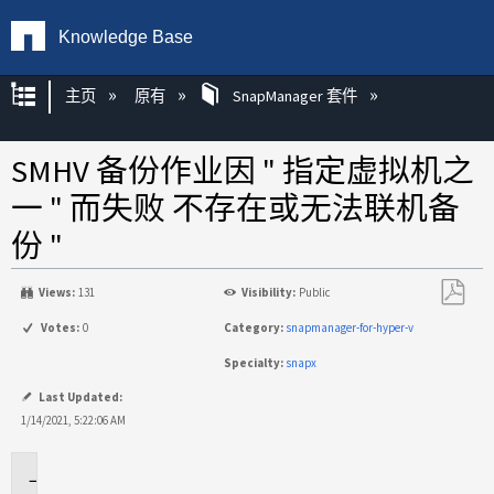
Knowledge Base
扩展/隐缩全局层次
主页
原有
SnapManager 套件
SMHV 备份作业因 " 指定虚拟机之
一 " 而失败 不存在或无法联机备
份 "
Views:
131
Visibility:
Public
另
Votes:
0
Category:
snapmanager-for-hyper-v
存
Specialty:
snapx
为
PDF
Last Updated:
1/14/2021, 5:22:06 AM
适