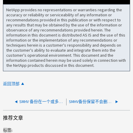
NetApp provides no representations or warranties regarding the
accuracy or reliability or serviceability of any information or
recommendations provided in this publication or with respect to
any results that may be obtained by the use of the information or
observance of any recommendations provided herein. The
information in this document is distributed AS IS and the use of this
information or the implementation of any recommendations or
techniques herein is a customer's responsibility and depends on
the customer's ability to evaluate and integrate them into the
customer's operational environment. This document and the
information contained herein may be used solely in connection with
the NetApp products discussed in this document.
返回顶部
SMHV 备份在一个或多个主机上因部分 VSS 失败而失败
SMHV备份保留不会删除旧的快照
推荐文章
标签