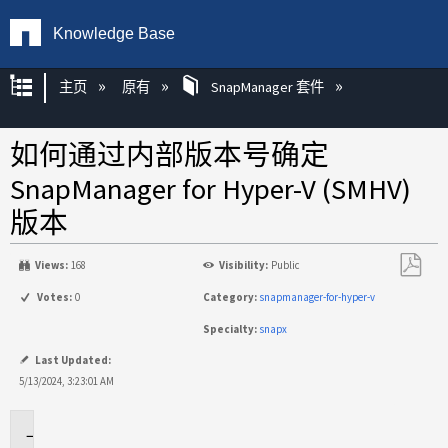
Knowledge Base
扩展/隐缩全局层次
主页
原有
SnapManager 套件
如何通过内部版本号确定
SnapManager for Hyper-V (SMHV)
版本
Views:
168
Visibility:
Public
另
Votes:
0
Category:
snapmanager-for-hyper-v
存
Specialty:
snapx
为
PDF
Last Updated:
5/13/2024, 3:23:01 AM
适