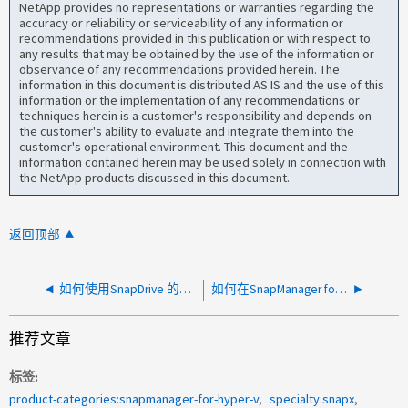
NetApp provides no representations or warranties regarding the
accuracy or reliability or serviceability of any information or
recommendations provided in this publication or with respect to
any results that may be obtained by the use of the information or
observance of any recommendations provided herein. The
information in this document is distributed AS IS and the use of this
information or the implementation of any recommendations or
techniques herein is a customer's responsibility and depends on
the customer's ability to evaluate and integrate them into the
customer's operational environment. This document and the
information contained herein may be used solely in connection with
the NetApp products discussed in this document.
返回顶部
如何使用SnapDrive 的域帐户配置ONTAP 访问
如何在SnapManager for SharePoint中禁用SSLv2和SSLv3
推荐文章
标签
product-categories:snapmanager-for-hyper-v
specialty:snapx