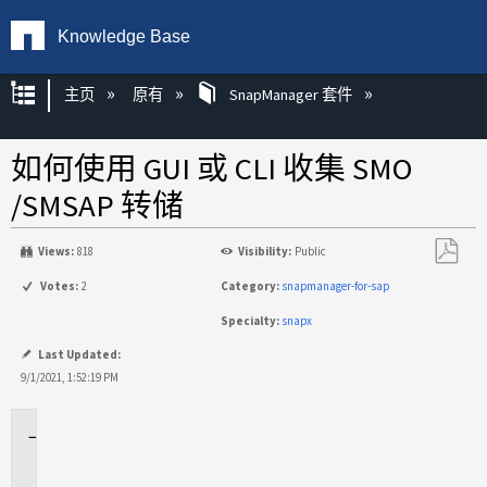
Knowledge Base
扩展/隐缩全局层次
主页
原有
SnapManager 套件
如何使用 GUI 或 CLI 收集 SMO
/SMSAP 转储
Views:
818
Visibility:
Public
另
Votes:
2
Category:
snapmanager-for-sap
存
Specialty:
snapx
为
PDF
Last Updated:
9/1/2021, 1:52:19 PM
适
用
场