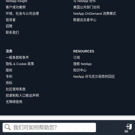
NetApp Insight
与 NetApp 合作
客户成功案例
美国公共部门合同
环境、社会与公司治理
NetApp OnDemand 消费模式
投资者
数据远见者中心
招聘
联系我们
法务
RESOURCES
一般条款和条件
订阅
隐私 & Cookie 政策
搜索 NetApp
版权
知识中心
专利
NetApp 对乌克兰局势的回应
商标
社区使用条款
奴隶制和人口贩运声明
无障碍使用
这篇文章对您有帮助吗？
©
2026
NetApp
中文（简体）
条款和条件
隐私政策
Cookie 政策
Cookie 设置
登