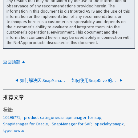
any results that may be obtained by the use of the information or
observance of any recommendations provided herein. The
information in this document is distributed AS IS and the use of this
information or the implementation of any recommendations or
techniques herein is a customer's responsibility and depends on
the customer's ability to evaluate and integrate them into the
customer's operational environment. This document and the
information contained herein may be used solely in connection with
the NetApp products discussed in this document.
返回顶部
如何解决因 SnapManager for Exchange 备份失败而产生的常见 VSS 错误
如何使用SnapDrive 的域帐户配置ONTAP 访问
推荐文章
标签
10296771
product-categories:snapmanager-for-sap
SnapManager for Oracle
SnapManager for SAP
specialty:snapx
type:howto