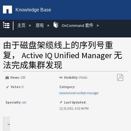
Knowledge Base
扩展/隐缩全局层次
主页
原有
OnCommand 套件
由于磁盘架缆线上的序列号重
复， Active IQ Unified Manager 无
法完成集群发现
Views:
109
Visibility:
Public
另
Votes:
0
Category:
存
oncommand-unified-manager
为
Specialty:
om
Last Updated:
PDF
12/31/2021, 4:52:46 PM
适
用