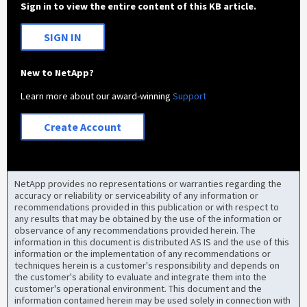
Sign in to view the entire content of this KB article.
SIGN IN
New to NetApp?
Learn more about our award-winning
Support
Create Account
NetApp provides no representations or warranties regarding the
accuracy or reliability or serviceability of any information or
recommendations provided in this publication or with respect to
any results that may be obtained by the use of the information or
observance of any recommendations provided herein. The
information in this document is distributed AS IS and the use of this
information or the implementation of any recommendations or
techniques herein is a customer's responsibility and depends on
the customer's ability to evaluate and integrate them into the
customer's operational environment. This document and the
information contained herein may be used solely in connection with