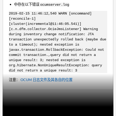
中存在以下错误
ocumserver.log
2019-02-15 11:46:12,540 WARN [oncommand]
[reconcile-1]
[cluster(incremental@11:46:05.541)]
[c.n.dfm.collector.OcieJmsListener] Warning
during inventory change notification: JTA
transaction unexpectedly rolled back (maybe due
to a timeout); nested exception is
javax.transaction.RollbackException: Could not
commit transaction.,query did not return a
unique result: 3; nested exception is
org.hibernate.NonUniqueResultException: query
did not return a unique result: 3
注意：
OCUM 日志文件及其各自的位置