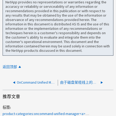
NetApp provides no representations or warranties regarding the
accuracy or reliability or serviceability of any information or
recommendations provided in this publication or with respect to
any results that may be obtained by the use of the information or
observance of any recommendations provided herein. The
information in this document is distributed AS IS and the use of this
information or the implementation of any recommendations or
techniques herein is a customer's responsibility and depends on
the customer's ability to evaluate and integrate them into the
customer's operational environment. This document and the
information contained herein may be used solely in connection with
the NetApp products discussed in this document.
返回顶部
OnCommand Unified Manager 将聚合报告为 WAFL 不一致
由于磁盘架缆线上的序列号重复， Active IQ Unified Manager 无法完成集群发现
推荐文章
标签
product-categories:oncommand-unified-manager<a>用于翻译</a>