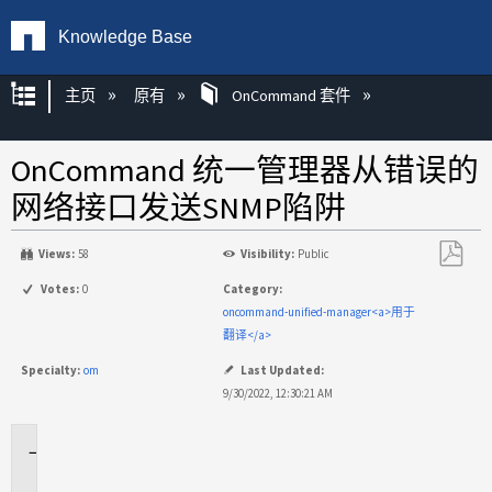
Knowledge Base
扩展/隐缩全局层次
主页
原有
OnCommand 套件
OnCommand 统一管理器从错误的
网络接口发送SNMP陷阱
Views:
58
Visibility:
Public
另
Votes:
0
Category:
存
oncommand-unified-manager<a>用于
为
翻译</a>
PDF
Specialty:
om
Last Updated:
9/30/2022, 12:30:21 AM
适
用