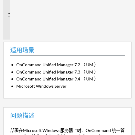
场
景
问
题
描
述
适用场景
OnCommand Unified Manager 7.2 （ UM ）
OnCommand Unified Manager 7.3 （ UM ）
OnCommand Unified Manager 9.4 （ UM ）
Microsoft Windows Server
问题描述
部署在Microsoft Windows服务器上时、OnCommand 统一管