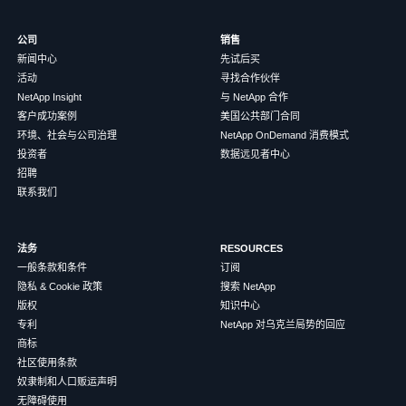
公司
销售
新闻中心
先试后买
活动
寻找合作伙伴
NetApp Insight
与 NetApp 合作
客户成功案例
美国公共部门合同
环境、社会与公司治理
NetApp OnDemand 消费模式
投资者
数据远见者中心
招聘
联系我们
法务
RESOURCES
一般条款和条件
订阅
隐私 & Cookie 政策
搜索 NetApp
版权
知识中心
专利
NetApp 对乌克兰局势的回应
商标
社区使用条款
奴隶制和人口贩运声明
无障碍使用