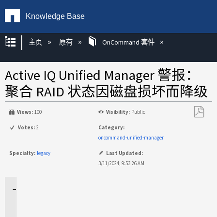
Knowledge Base
扩展/隐缩全局层次
主页
原有
OnCommand 套件
Active IQ Unified Manager 警报：
聚合 RAID 状态因磁盘损坏而降级
Views:
100
Visibility:
Public
另
Votes:
2
Category:
存
oncommand-unified-manager
为
Specialty:
legacy
Last Updated:
PDF
3/11/2024, 9:53:26 AM
适
用
场