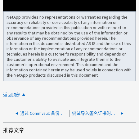
NetApp provides no representations or warranties regarding the
accuracy or reliability or serviceability of any information or
recommendations provided in this publication or with respect to
any results that may be obtained by the use of the information or
observance of any recommendations provided herein. The
information in this document is distributed AS IS and the use of this
information or the implementation of any recommendations or
techniques herein is a customer's responsibility and depends on
the customer's ability to evaluate and integrate them into the
customer's operational environment. This document and the
information contained herein may be used solely in connection with
the NetApp products discussed in this document.
返回顶部
通过 Commvault 备份作业的 Active IQ Unified Manager "未找到聚合保留"
尝试导入签名证书时出现Active IQ Unified Manager 错误
推荐文章