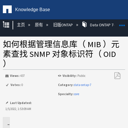
Knowledge Base
扩展/隐缩全局层次
主页
原有
旧版ONTAP
Data ONTAP 7-模式
如何根据管理信息库（ MIB ）元
素查找 SNMP 对象标识符（ OID
）
Views:
437
Visibility:
Public
另
Votes:
0
Category:
data-ontap-7
存
Specialty:
core
为
PDF
Last Updated:
1/5/2022, 1:53:09 AM
适