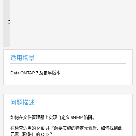
用
场
景
问
题
描
述
适用场景
Data ONTAP 7 及更早版本
问题描述
如何在文件管理器上实现自定义 SNMP 陷阱。
在检查适当的 MIB 并了解要实施的特定元素后、如何找到此
元素（陷阱）的 OID ？