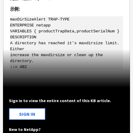
示例：
maxDirSizeAlert TRAP-TYPE
ENTERPRISE netapp
VARIABLES { productTrapData,productSerialNum }
DESCRIPTION
A directory has reached it's maxdirsize limit.
Either
increase the maxdirsize or clean up the
directory.
::= 482
Sign in to view the entire content of this KB article.
SIGN IN
New to NetApp?