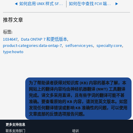
如何启用 UNIX 样式 SFTP 身份验证
如何在中查找 FCVI 端口的 WWPN Data ONTAP 7- 模式
推荐文章
标签
1034647
Data ONTAP 7 和更低版本
product-categories:data-ontap-7
selfservice:yes
specialty:core
type:howto
为了帮助读者获得对知识库 (KB) 内容的基本了解，本
网站上的翻译内容均由神经机器翻译 (NMT) 工具翻译
完成。译文多采用直译，且有些字词的翻译可能不甚
准确。要查看原始的 KB 内容，请浏览英文版本。如您
发现任何翻译错误或影响 KB 准确性的问题，可以使用
文章底部的反馈选项报告问题。
更多支持信息
联系支持部门
培训