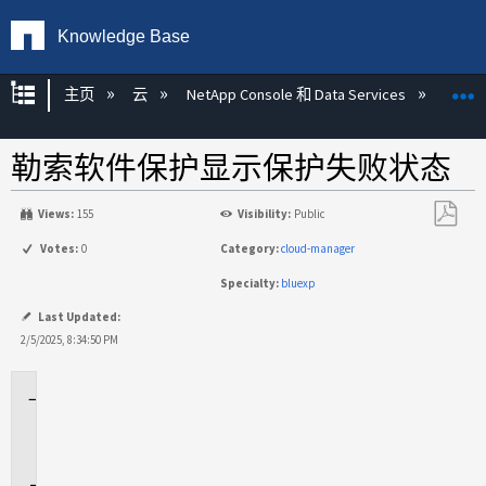
Knowledge Base
扩展/隐缩全局层次
主页
云
NetApp Console 和 Data Services
NetAp
勒索软件保护显示保护失败状态
Views:
155
Visibility:
Public
另
Votes:
0
Category:
cloud-manager
存
Specialty:
bluexp
为
PDF
Last Updated:
2/5/2025, 8:34:50 PM
适
用
场
景