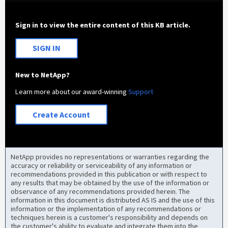
Sign in to view the entire content of this KB article.
SIGN IN
New to NetApp?
Learn more about our award-winning
Support
Create Account
NetApp provides no representations or warranties regarding the
accuracy or reliability or serviceability of any information or
recommendations provided in this publication or with respect to
any results that may be obtained by the use of the information or
observance of any recommendations provided herein. The
information in this document is distributed AS IS and the use of this
information or the implementation of any recommendations or
techniques herein is a customer's responsibility and depends on
the customer's ability to evaluate and integrate them into the