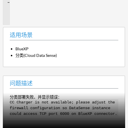
问
题
描
述
适用场景
BlueXP
分类(Cloud Data Sense)
问题描述
分类部署失败、并显示错误：
CC Charger is not available; please adjust the
firewall configuration so DataSense instance
could access TCP port 6000 on BlueXP connector.