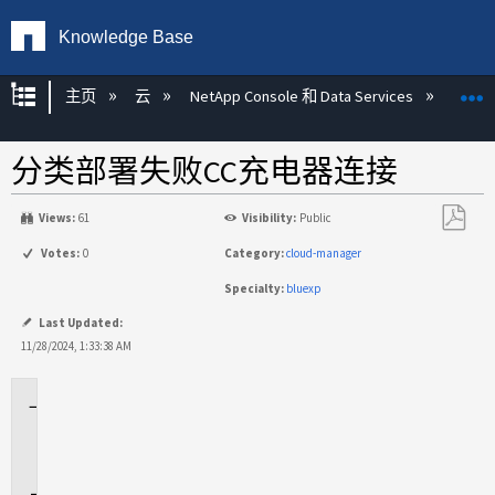
Knowledge Base
扩展/隐缩全局层次
主页
云
NetApp Console 和 Data Services
NetAp
分类部署失败CC充电器连接
Views:
61
Visibility:
Public
另
Votes:
0
Category:
cloud-manager
存
Specialty:
bluexp
为
PDF
Last Updated:
11/28/2024, 1:33:38 AM
适
用
场
景