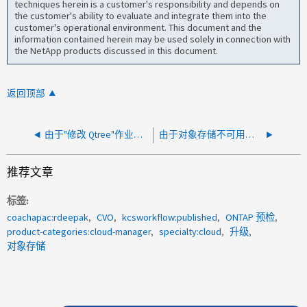
techniques herein is a customer's responsibility and depends on
the customer's ability to evaluate and integrate them into the
customer's operational environment. This document and the
information contained herein may be used solely in connection with
the NetApp products discussed in this document.
返回顶部
由于"修改 Qtree"作业挂起，CVO 升级失败
由于对象存储不可用、CVO升级失败
推荐文章
标签
coachapac:rdeepak
CVO
kcsworkflow:published
ONTAP 预检
product-categories:cloud-manager
specialty:cloud
升级
对象存储