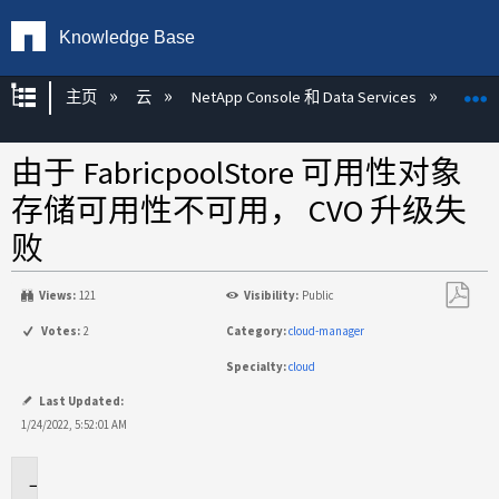
Knowledge Base
扩展/隐缩全局层次
主页
云
NetApp Console 和 Data Services
NetAp
由于 FabricpoolStore 可用性对象
存储可用性不可用， CVO 升级失
败
Views:
121
Visibility:
Public
另
Votes:
2
Category:
cloud-manager
存
Specialty:
cloud
为
PDF
Last Updated:
1/24/2022, 5:52:01 AM
适