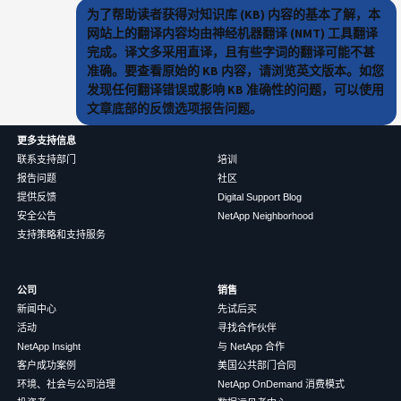
为了帮助读者获得对知识库 (KB) 内容的基本了解，本
网站上的翻译内容均由神经机器翻译 (NMT) 工具翻译
完成。译文多采用直译，且有些字词的翻译可能不甚
准确。要查看原始的 KB 内容，请浏览英文版本。如您
发现任何翻译错误或影响 KB 准确性的问题，可以使用
文章底部的反馈选项报告问题。
更多支持信息
联系支持部门
培训
报告问题
社区
提供反馈
Digital Support Blog
安全公告
NetApp Neighborhood
支持策略和支持服务
公司
销售
新闻中心
先试后买
活动
寻找合作伙伴
NetApp Insight
与 NetApp 合作
客户成功案例
美国公共部门合同
环境、社会与公司治理
NetApp OnDemand 消费模式