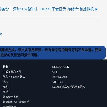
卷的备份
添加SCV插件时、BlueXP不会显示"存储库"和虚拟机
xp
) 工具翻译完成。译文多采用直译，且有些字词的翻译可能不甚准确。要查
文章底部的反馈选项报告问题。
法务
RESOURCES
一般条款和条件
订阅
隐私 & Cookie 政策
搜索 NetApp
版权
知识中心
专利
NetApp 对乌克兰局势的回应
商标
社区使用条款
奴隶制和人口贩运声明