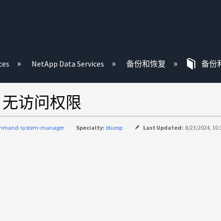
ces
NetApp Data Services
备份和恢复
备份
误：无访问权限
mmand-system-manager
Specialty:
bluexp
Last Updated:
8/23/2024, 10