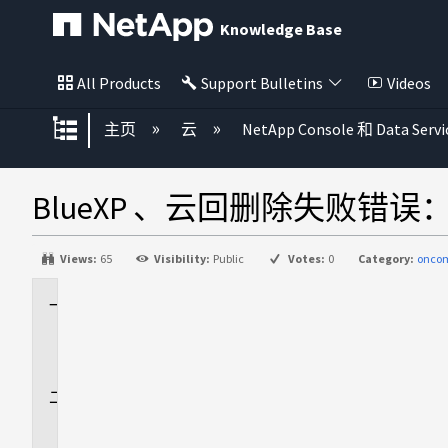
Knowledge Base
All Products
Support Bulletins
Videos
扩展/隐缩全局层次
主页
云
NetApp Console 和 Data Servi
BlueXP 、云回删除失败错
Views:
65
Visibility:
Public
Votes:
0
Category:
onco
适
用
场
景
问
题
描