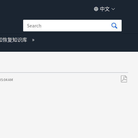
中文
和恢复知识库
:35:04 AM
另
存
为
PDF