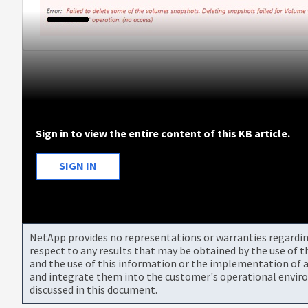
Sign in to view the entire content of this KB article.
SIGN IN
NetApp provides no representations or warranties regarding 
respect to any results that may be obtained by the use of 
and the use of this information or the implementation of a
and integrate them into the customer's operational envir
discussed in this document.