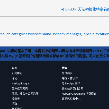
BlueXP 无法初始化特定
roduct-categories:oncommand-system-manager
specialty:blue
(KB) 内容的基本了解，本网站上的翻译内容均由神经机器翻译 (NMT
览英文版本。如您发现任何翻译错误或影响 KB 准确性的问题，可以使用
公司
销售
新闻中心
先试后买
活动
寻找合作伙伴
NetApp Insight
与 NetApp 合作
客户成功案例
美国公共部门合同
环境、社会与公司治理
NetApp OnDemand 消费模式
投资者
数据远见者中心
招聘