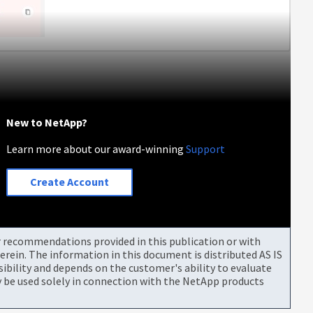
New to NetApp?
Learn more about our award-winning
Support
Create Account
or recommendations provided in this publication or with
rein. The information in this document is distributed AS IS
bility and depends on the customer's ability to evaluate
be used solely in connection with the NetApp products