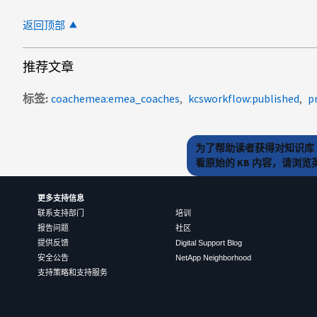
返回顶部
推荐文章
标签
coachemea:emea_coaches
kcsworkflow:published
p
为了帮助读者获得对知识库 
看原始的 KB 内容，请浏
更多支持信息
联系支持部门
培训
报告问题
社区
提供反馈
Digital Support Blog
安全公告
NetApp Neighborhood
支持策略和支持服务