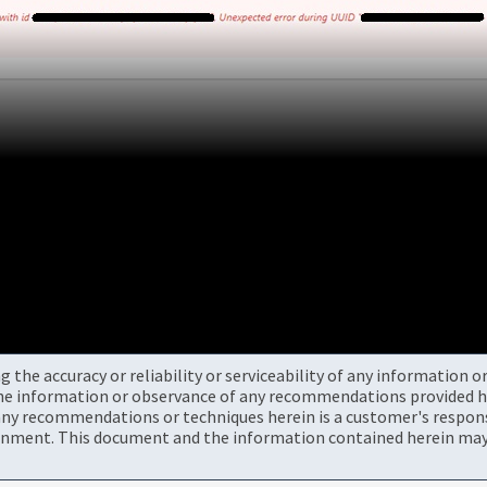
the accuracy or reliability or serviceability of any information 
the information or observance of any recommendations provided he
ny recommendations or techniques herein is a customer's responsi
onment. This document and the information contained herein may 