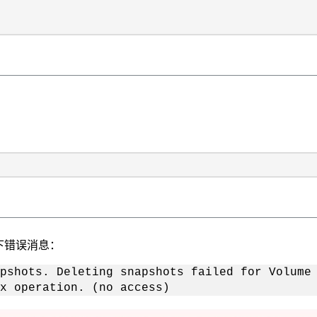
下错误消息：
pshots. Deleting snapshots failed for Volume
x operation. (no access)