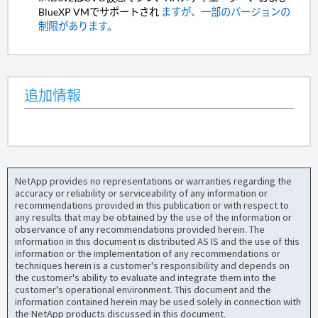
BlueXP VMでサポートされ
ますが、一部のバージョンの
制限があります。
追加情報
NetApp provides no representations or warranties regarding the
accuracy or reliability or serviceability of any information or
recommendations provided in this publication or with respect to
any results that may be obtained by the use of the information or
observance of any recommendations provided herein. The
information in this document is distributed AS IS and the use of this
information or the implementation of any recommendations or
techniques herein is a customer's responsibility and depends on
the customer's ability to evaluate and integrate them into the
customer's operational environment. This document and the
information contained herein may be used solely in connection with
the NetApp products discussed in this document.