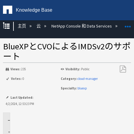
Knowledge Base
扩展/隐缩全局层次
主页
云
NetApp Console 和 Data Services
NetA
BlueXPとCVOによるIMDSv2のサポ
ート
Views:
235
Visibility:
Public
另
Votes:
0
Category:
cloud-manager
存
Specialty:
bluexp
为
PDF
Last Updated:
4/2/2024, 12:53:23 PM
環
境
回