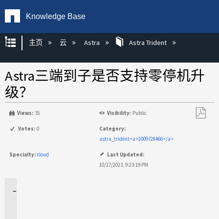
Knowledge Base
扩展/隐缩全局层次
主页
云
Astra
Astra Trident
Astra三端到子是否支持零停机升
级？
Views:
35
Visibility:
Public
另
Votes:
0
Category:
存
astra_trident<a>2009728466</a>
为
Specialty:
cloud
Last Updated:
PDF
10/17/2023, 9:23:19 PM
适
用
场