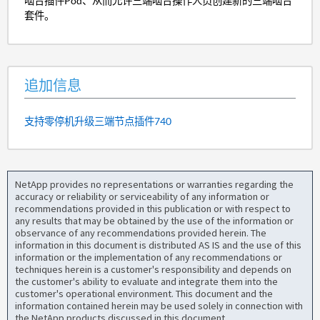
啮合插件Pod、从而允许三端啮合操作人员创建新的三端啮合
套件。
追加信息
支持零停机升级三端节点插件740
NetApp provides no representations or warranties regarding the
accuracy or reliability or serviceability of any information or
recommendations provided in this publication or with respect to
any results that may be obtained by the use of the information or
observance of any recommendations provided herein. The
information in this document is distributed AS IS and the use of this
information or the implementation of any recommendations or
techniques herein is a customer's responsibility and depends on
the customer's ability to evaluate and integrate them into the
customer's operational environment. This document and the
information contained herein may be used solely in connection with
the NetApp products discussed in this document.