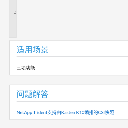
答
追
加
信
息
适用场景
三项功能
问题解答
NetApp Trident支持由Kasten K10编排的CSI快照