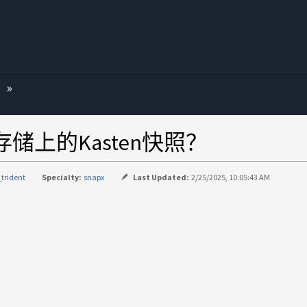
App存储上的Kasten快照？
_trident
Specialty:
snapx
Last Updated:
2/25/2025, 10:05:43 AM