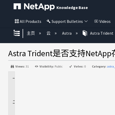
Knowledge Base
All Products
Support Bulletins
Videos
扩展/隐缩全局层次
主页
云
Astra
Astra Trident
Astra Trident是否支持Net
Views:
31
Visibility:
Public
Votes:
0
Category:
astra
适
用
场
景
问
题
解