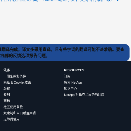
) 工具翻译完成。译文多采用直译，且有些字词的翻译可能不甚准确。要查
文章底部的反馈选项报告问题。
法务
RESOURCES
一般条款和条件
订阅
隐私 & Cookie 政策
搜索 NetApp
版权
知识中心
专利
NetApp 对乌克兰局势的回应
商标
社区使用条款
奴隶制和人口贩运声明
无障碍使用