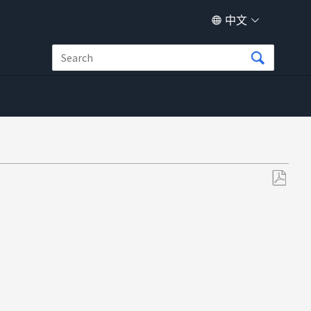
中文
另
存
为
PDF