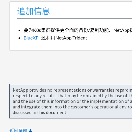
追加信息
要为K8s集群提供更全面的备份/复制功能、NetApp提供
BlueXP
还利用NetApp Trident
NetApp provides no representations or warranties regarding 
respect to any results that may be obtained by the use of 
and the use of this information or the implementation of a
and integrate them into the customer's operational envir
discussed in this document.
返回顶部