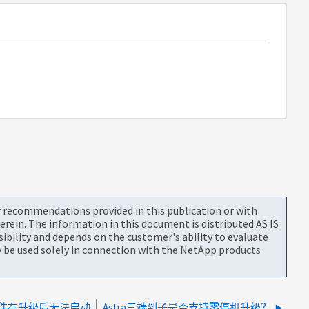
or recommendations provided in this publication or with
rein. The information in this document is distributed AS IS
bility and depends on the customer's ability to evaluate
be used solely in connection with the NetApp products
ent插件在升级后无法启动
Astra三端到子是否支持零停机升级？