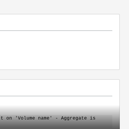
rt on 'Volume name' - Aggregate is