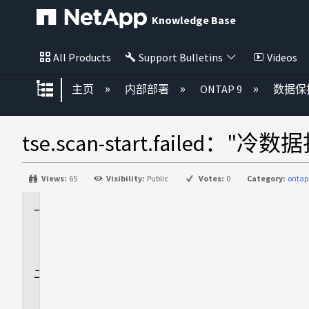
Knowledge Base
All Products
Support Bulletins
Videos
扩展/隐缩全局层次
主页
内部部署
ONTAP 9
数据保
tse.scan-start.fail
Views:
65
Visibility:
Public
Votes:
0
Category:
ontap
适
用
场
景
问
题
描