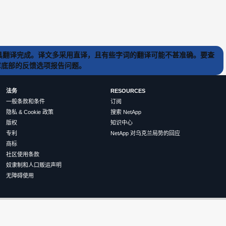
) 工具翻译完成。译文多采用直译，且有些字词的翻译可能不甚准确。要查
文章底部的反馈选项报告问题。
法务
RESOURCES
一般条款和条件
订阅
隐私 & Cookie 政策
搜索 NetApp
版权
知识中心
专利
NetApp 对乌克兰局势的回应
商标
社区使用条款
奴隶制和人口贩运声明
无障碍使用