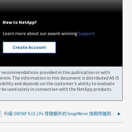
New to NetApp?
Learn more about our award-winning
Support
Create Account
or recommendations provided in this publication or with
rein. The information in this document is distributed AS IS
bility and depends on the customer's ability to evaluate
be used solely in connection with the NetApp products
升级 ONTAP 9.15.1Px 导致额外的 SnapMirror 快照传输到目标