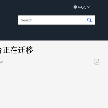
中文
-聚合正在迁移
 AM
另
存
为
PDF