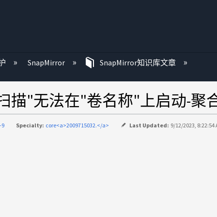
护
SnapMirror
SnapMirror知识库文章
ed："冷数据扫描"无法在"卷名称"上启动
-9
Specialty:
core<a>2009715032.</a>
Last Updated:
9/12/2023, 8:22:54