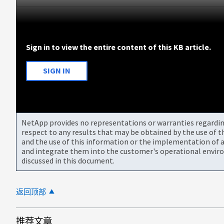
Sign in to view the entire content of this KB article.
SIGN IN
NetApp provides no representations or warranties regarding 
respect to any results that may be obtained by the use of 
and the use of this information or the implementation of a
and integrate them into the customer's operational envir
discussed in this document.
返回顶部
推荐文章