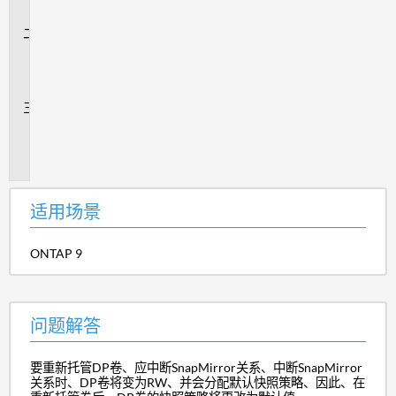
景
问
题
解
答
追
加
信
息
适用场景
ONTAP 9
问题解答
要重新托管DP卷、应中断SnapMirror关系、中断SnapMirror
关系时、DP卷将变为RW、并会分配默认快照策略、因此、在