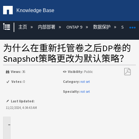
Knowledge Base
扩展/隐缩全局层次
主页
内部部署
ONTAP 9
数据保护
SnapMirr
为什么在重新托管卷之后DP卷的
Snapshot策略更改为默认策略？
Views:
36
Visibility:
Public
另
Votes:
0
Category:
not set
存
Specialty:
not set
为
PDF
Last Updated:
11/22/2024, 4:34:43 AM
适
用
场