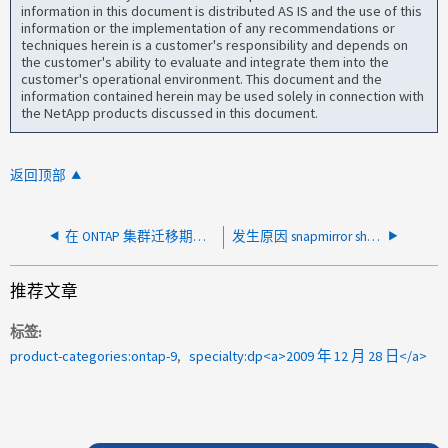
information in this document is distributed AS IS and the use of this
information or the implementation of any recommendations or
techniques herein is a customer's responsibility and depends on
the customer's ability to evaluate and integrate them into the
customer's operational environment. This document and the
information contained herein may be used solely in connection with
the NetApp products discussed in this document.
返回顶部
在 ONTAP 集群迁移期间，当 SnapMirror 计划更新花费太长时间并中止传输时，推荐的过程是什么？
发生原因 snapmirror show命令可显示哪些条件"上次传输大小：-"？
推荐文章
标签
product-categories:ontap-9
specialty:dp<a>2009 年 12 月 28 日</a>