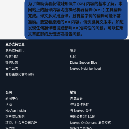
为了帮助读者获得对知识库 (KB) 内容的基本了解，本
网站上的翻译内容均由神经机器翻译 (NMT) 工具翻译
完成。译文多采用直译，且有些字词的翻译可能不甚
准确。要查看原始的 KB 内容，请浏览英文版本。如您
发现任何翻译错误或影响 KB 准确性的问题，可以使用
文章底部的反馈选项报告问题。
更多支持信息
联系支持部门
培训
报告问题
社区
提供反馈
Digital Support Blog
安全公告
NetApp Neighborhood
支持策略和支持服务
公司
销售
新闻中心
先试后买
活动
寻找合作伙伴
NetApp Insight
与 NetApp 合作
客户成功案例
美国公共部门合同
环境、社会与公司治理
NetApp OnDemand 消费模式
投资者
数据远见者中心