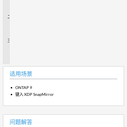
场
景
问
题
解
答
追
加
信
息
适用场景
ONTAP 9
键入 XDP SnapMirror
问题解答