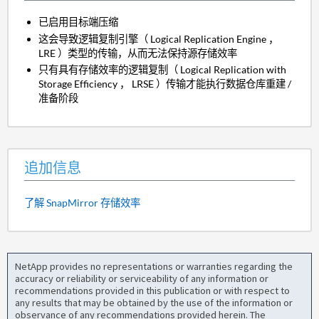
已启用目标端压缩
这会导致逻辑复制引擎（ Logical Replication Engine ，
LRE ）类型的传输，从而无法保持源存储效率
只有具有存储效率的逻辑复制（ Logical Replication with
Storage Efficiency ， LRSE ）传输才能执行数据仓库重建 /
准备阶段
追加信息
了解 SnapMirror 存储效率
NetApp provides no representations or warranties regarding the
accuracy or reliability or serviceability of any information or
recommendations provided in this publication or with respect to
any results that may be obtained by the use of the information or
observance of any recommendations provided herein. The