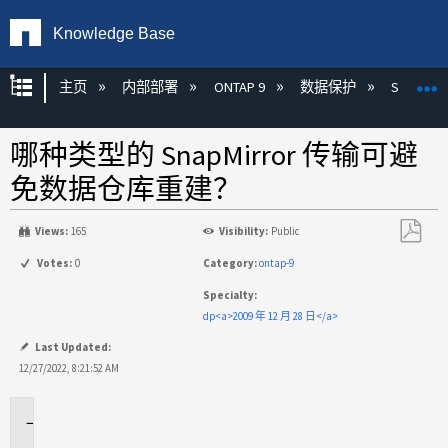
Knowledge Base
扩展/隐缩全局层次
主页
内部部署
ONTAP 9
数据保护
SnapMirr
哪种类型的 SnapMirror 传输可避
免数据仓库重建？
Views:
165
Visibility:
Public
另
Votes:
0
Category:
ontap-9
存
Specialty:
为
dp<a>2009 年 12 月 28 日</a>
PDF
Last Updated:
12/27/2022, 8:21:52 AM
适
用