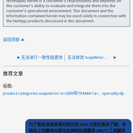
techniques herein is a customer's responsibility and depends on
the customer's ability to evaluate and integrate them into the
customer's operational environment. This document and the
information contained herein may be used solely in connection with
the NetApp products discussed in this document.
返回顶部
无法进行一致性组更改
无法修改 SnapMirror 策略 " 异步 " 的计划
推荐文章
标签
product-categories:snapmirror<a>2009年754444</a>
specialty:dp
为了帮助读者获得对知识库 (KB) 内容的基本了解，本
网站上的翻译内容均由神经机器翻译 (NMT) 工具翻译