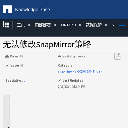
Knowledge Base
扩展/隐缩全局层次
主页
内部部署
ONTAP 9
数据保护
SnapMirr
无法修改SnapMirror策略
Views:
87
Visibility:
Public
另
Votes:
0
Category:
存
snapmirror<a>2009年754444</a>
为
Specialty:
dp
Last Updated:
PDF
1/16/2024, 4:52:44 PM
适
用
场
景
问