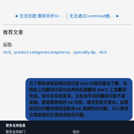
无法创建/重新同步SVM DR关系
无法通过CommVault删除IntelliSnap快照
推荐文章
标签
cb:0
product-categories:snapmirror
specialty:dp
vb:0
为了帮助读者获得对知识库 (KB) 内容的基本了解，本
网站上的翻译内容均由神经机器翻译 (NMT) 工具翻译
完成。译文多采用直译，且有些字词的翻译可能不甚
准确。要查看原始的 KB 内容，请浏览英文版本。如您
发现任何翻译错误或影响 KB 准确性的问题，可以使用
文章底部的反馈选项报告问题。
更多支持信息
联系支持部门
培训