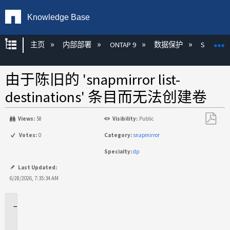
Knowledge Base
扩展/隐缩全局层次
主页
内部部署
ONTAP 9
数据保护
SnapMirr
由于陈旧的 'snapmirror list-
destinations' 条目而无法创建卷
Views:
58
Visibility:
Public
另
Votes:
0
Category:
snapmirror
存
Specialty:
dp
为
PDF
Last Updated:
6/28/2026, 7:35:34 AM
适
用
于