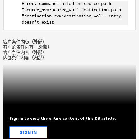
Error: command failed on source-path
"source_svm:source_vol" destination-path
"destination_svm:destination_vol": entry
doesn't exist
客户条件内容
（外部）
客户的条件内容
（外部）
客户条件内容
（外部）
内部条件内容
（内部）
Sign in to view the entire content of this KB article.
SIGN IN