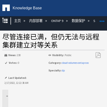
Knowledge Base
扩展/隐缩全局层次
主页
内部部署
ONTAP 9
数据保护
SnapMirr
尽管连接已满，但仍无法与远程
集群建立对等关系
Views:
230
Visibility:
Public
另
Votes:
0
Category:
cloud-volumes-ontap-cvo
存
Specialty:
dp
为
PDF
Last Updated:
2/17/2022, 12:22:38 AM
适
用
场