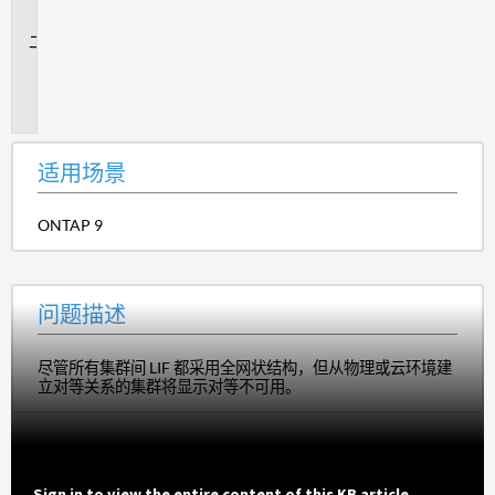
景
问
题
描
述
适用场景
ONTAP 9
问题描述
尽管所有集群间 LIF 都采用全网状结构，但从物理或云环境建
立对等关系的集群将显示对等不可用。
Sign in to view the entire content of this KB article.