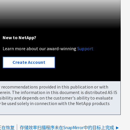
New to NetApp?
Learn more about our award-winning
Support
Create Account
or recommendations provided in this publication or with
rein. The information in this document is distributed AS IS
bility and depends on the customer's ability to evaluate
be used solely in connection with the NetApp products
服务正在恢复
存储效率扫描程序未在SnapMirror中的目标上完成