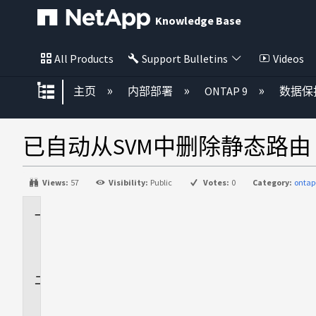
Knowledge Base
All Products
Support Bulletins
Videos
扩展/隐缩全局层次
主页
内部部署
ONTAP 9
数据保
已自动从SVM中删除静态路由
Views:
57
Visibility:
Public
Votes:
0
Category:
ontap
适
用
场
景
问
题
描