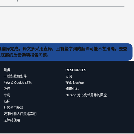
) 工具翻译完成。译文多采用直译，且有些字词的翻译可能不甚准确。要查
文章底部的反馈选项报告问题。
法务
RESOURCES
一般条款和条件
订阅
隐私 & Cookie 政策
搜索 NetApp
版权
知识中心
专利
NetApp 对乌克兰局势的回应
商标
社区使用条款
奴隶制和人口贩运声明
无障碍使用