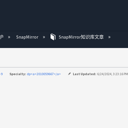
护
SnapMirror
SnapMirror知识库文章
-9
Specialty:
dp<a>2010059667</a>
Last Updated:
6/24/2024, 3:23:16 P