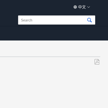
中文
M
另
存
为
PDF