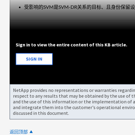
受影响的SVM是SVM-DR关系的目标、且身份保留设置
Sign in to view the entire content of this KB article.
SIGN IN
NetApp provides no representations or warranties regarding 
respect to any results that may be obtained by the use of 
and the use of this information or the implementation of a
and integrate them into the customer's operational envir
discussed in this document.
返回顶部