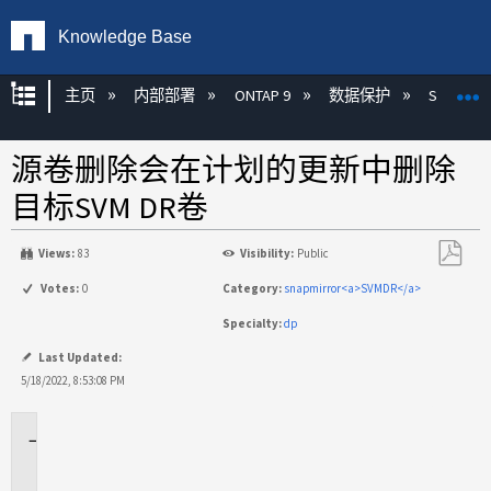
Knowledge Base
扩展/隐缩全局层次
主页
内部部署
ONTAP 9
数据保护
SnapMirr
源卷删除会在计划的更新中删除
目标SVM DR卷
Views:
83
Visibility:
Public
另
Votes:
0
Category:
snapmirror<a>SVMDR</a>
存
Specialty:
dp
为
PDF
Last Updated:
5/18/2022, 8:53:08 PM
适
用
场