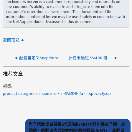
techniques herein is a customer's responsibility and depends on
the customer's ability to evaluate and integrate them into the
customer's operational environment. This document and the
information contained herein may be used solely in connection with
the NetApp products discussed in this document.
返回顶部
配置自定义SnapMirror策略后、源快照无法复制到目标卷
源卷未通过 SVM DR 进行复制
推荐文章
标签
product-categories:snapmirror<a>SVMDR</a>
specialty:dp
为了帮助读者获得对知识库 (KB) 内容的基本了解，本
网站上的翻译内容均由神经机器翻译 (NMT) 工具翻译