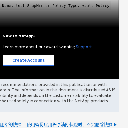
 Name: test SnapMirror Policy Type: vault Policy Owner: 
New to NetApp?
Learn more about our award-winning
Support
Create Account
or recommendations provided in this publication or with
rein. The information in this document is distributed AS IS
bility and depends on the customer's ability to evaluate
be used solely in connection with the NetApp products
动删除的快照
使用备份应用程序清除快照时、不会删除快照