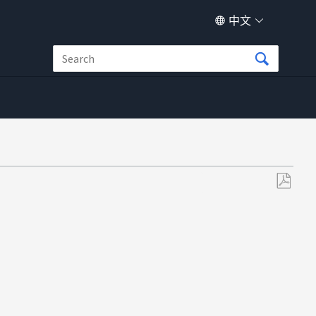
中文
另
存
为
PDF