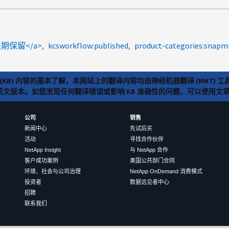
a>长期保留</a>
kcsworkflow:published
product-categories:snapmi
(KB) 内容的基本了解，本网站上的翻译内容均由神经机器翻译 (NMT
览英文版本。如您发现任何翻译错误或影响 KB 准确性的问题，可以使用
公司
销售
新闻中心
先试后买
活动
寻找合作伙伴
NetApp Insight
与 NetApp 合作
客户成功案例
美国公共部门合同
环境、社会与公司治理
NetApp OnDemand 消费模式
投资者
数据远见者中心
招聘
联系我们