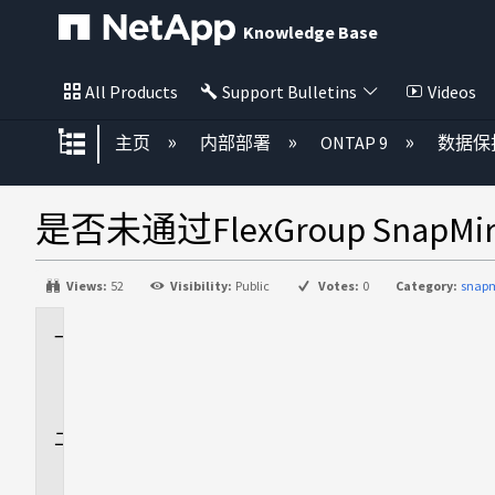
Knowledge Base
All Products
Support Bulletins
Videos
扩展/隐缩全局层次
主页
内部部署
ONTAP 9
数据保
是否未通过FlexGroup Snap
Views:
52
Visibility:
Public
Votes:
0
Category:
snapm
适
用
场
景
问
题
描