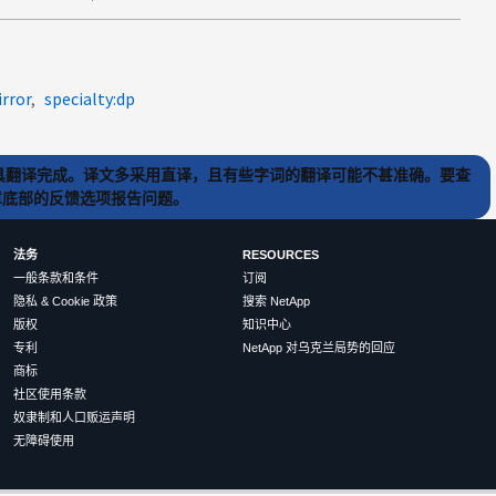
rror
specialty:dp
) 工具翻译完成。译文多采用直译，且有些字词的翻译可能不甚准确。要查
文章底部的反馈选项报告问题。
法务
RESOURCES
一般条款和条件
订阅
隐私 & Cookie 政策
搜索 NetApp
版权
知识中心
专利
NetApp 对乌克兰局势的回应
商标
社区使用条款
奴隶制和人口贩运声明
无障碍使用