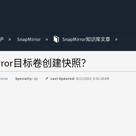
护
SnapMirror
SnapMirror知识库文章
Mirror目标卷创建快照？
irror
Specialty:
dp
Last Updated:
8/21/2023, 6:52:18 AM