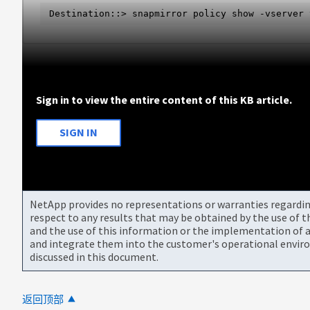
Destination::> snapmirror policy show -vserver 
Sign in to view the entire content of this KB article.
SIGN IN
NetApp provides no representations or warranties regarding 
respect to any results that may be obtained by the use of 
and the use of this information or the implementation of a
and integrate them into the customer's operational envir
discussed in this document.
返回顶部