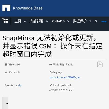
Knowledge Base
扩展/隐缩全局层次
主页
内部部署
ONTAP 9
数据保护
SnapMirr
SnapMirror 无法初始化或更新，
并显示错误 CSM ：操作未在指定
超时窗口内完成
Views:
90
Visibility:
Public
另
Votes:
0
Category:
存
snapmirror<a>1086666</a>
为
Specialty:
dp
Last Updated:
PDF
4/25/2023, 5:52:51 AM
适
用