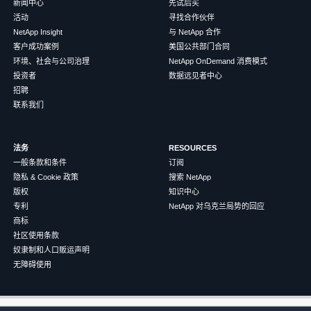
新闻中心
先试后买
活动
寻找合作伙伴
NetApp Insight
与 NetApp 合作
客户成功案例
美国公共部门合同
环境、社会与公司治理
NetApp OnDemand 消费模式
投资者
数据远见者中心
招聘
联系我们
法务
RESOURCES
一般条款和条件
订阅
隐私 & Cookie 政策
搜索 NetApp
版权
知识中心
专利
NetApp 对乌克兰局势的回应
商标
社区使用条款
奴隶制和人口贩运声明
无障碍使用