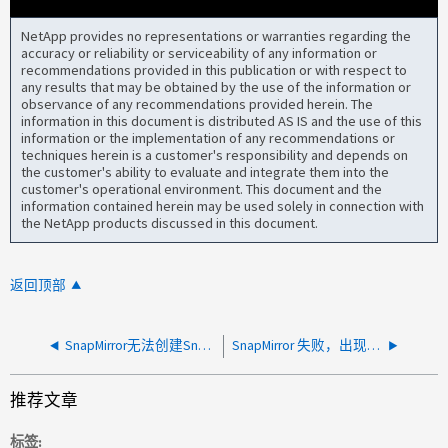
NetApp provides no representations or warranties regarding the
accuracy or reliability or serviceability of any information or
recommendations provided in this publication or with respect to
any results that may be obtained by the use of the information or
observance of any recommendations provided herein. The
information in this document is distributed AS IS and the use of this
information or the implementation of any recommendations or
techniques herein is a customer's responsibility and depends on
the customer's ability to evaluate and integrate them into the
customer's operational environment. This document and the
information contained herein may be used solely in connection with
the NetApp products discussed in this document.
返回顶部
SnapMirror无法创建Snapshot副本卷的克隆由快照提供支持
SnapMirror 失败，出现错误"连接失败"
推荐文章
标签