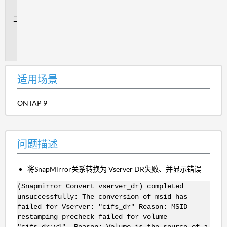
景
问
题
描
述
适用场景
ONTAP 9
问题描述
将SnapMirror关系转换为 Vserver DR失败、并显示错误
(Snapmirror Convert vserver_dr) completed
unsuccessfully: The conversion of msid has
failed for Vserver: "cifs_dr" Reason: MSID
restamping precheck failed for volume
"cifs_dr:v1". Reason: Volume is the source of a