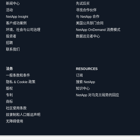
新闻中心
先试后买
活动
寻找合作伙伴
NetApp Insight
与 NetApp 合作
客户成功案例
美国公共部门合同
环境、社会与公司治理
NetApp OnDemand 消费模式
投资者
数据远见者中心
招聘
联系我们
法务
RESOURCES
一般条款和条件
订阅
隐私 & Cookie 政策
搜索 NetApp
版权
知识中心
专利
NetApp 对乌克兰局势的回应
商标
社区使用条款
奴隶制和人口贩运声明
无障碍使用