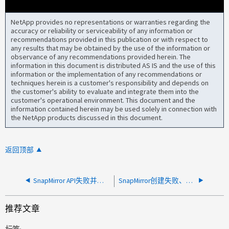
NetApp provides no representations or warranties regarding the
accuracy or reliability or serviceability of any information or
recommendations provided in this publication or with respect to
any results that may be obtained by the use of the information or
observance of any recommendations provided herein. The
information in this document is distributed AS IS and the use of this
information or the implementation of any recommendations or
techniques herein is a customer's responsibility and depends on
the customer's ability to evaluate and integrate them into the
customer's operational environment. This document and the
information contained herein may be used solely in connection with
the NetApp products discussed in this document.
返回顶部
SnapMirror API失败并显示错误：请等待几分钟、然后重试此命令。
SnapMirror创建失败、并显示错误"跨集群访问受限"
推荐文章