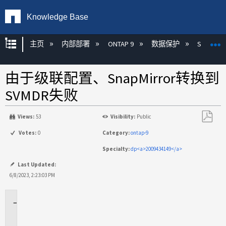
Knowledge Base
扩展/隐缩全局层次
主页
内部部署
ONTAP 9
数据保护
SnapMirr
由于级联配置、SnapMirror转换到
SVMDR失败
Views:
53
Visibility:
Public
另
Votes:
0
Category:
ontap-9
存
Specialty:
dp<a>2009434149</a>
为
PDF
Last Updated:
6/8/2023, 2:23:03 PM
适
用
场