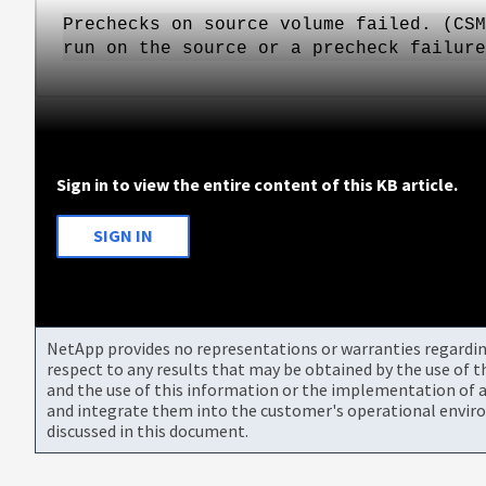
Prechecks on source volume failed. (CSM
run on the source or a precheck failure
Sign in to view the entire content of this KB article.
SIGN IN
NetApp provides no representations or warranties regarding 
respect to any results that may be obtained by the use of 
and the use of this information or the implementation of a
and integrate them into the customer's operational envir
discussed in this document.