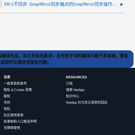
SM-S不同步- SnapMirror同步端点的SnapMirror同步操作超时
) 工具翻译完成。译文多采用直译，且有些字词的翻译可能不甚准确。要查
文章底部的反馈选项报告问题。
法务
RESOURCES
一般条款和条件
订阅
隐私 & Cookie 政策
搜索 NetApp
版权
知识中心
专利
NetApp 对乌克兰局势的回应
商标
社区使用条款
奴隶制和人口贩运声明
无障碍使用