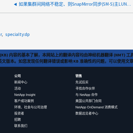
如果集群间网络不稳定、则SnapMirror同步(SM-S)主LUN访问会受到影响
r
specialty:dp
(KB) 内容的基本了解，本网站上的翻译内容均由神经机器翻译 (NMT
览英文版本。如您发现任何翻译错误或影响 KB 准确性的问题，可以使用
公司
销售
新闻中心
先试后买
活动
寻找合作伙伴
NetApp Insight
与 NetApp 合作
客户成功案例
美国公共部门合同
环境、社会与公司治理
NetApp OnDemand 消费模式
投资者
数据远见者中心
招聘
联系我们