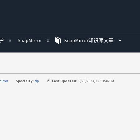
护
SnapMirror
SnapMirror知识库文章
irror
Specialty:
dp
Last Updated:
9/26/2023, 12:53:46 PM