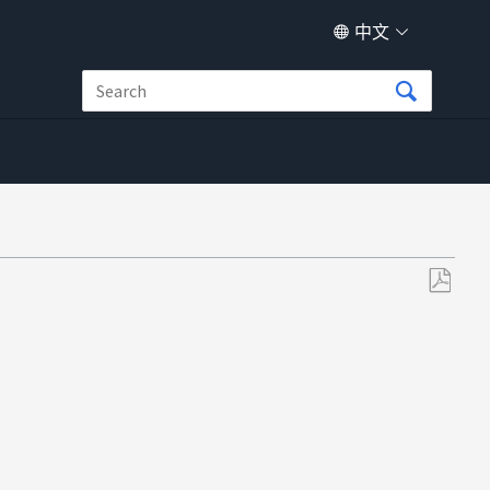
中文
另
存
为
PDF