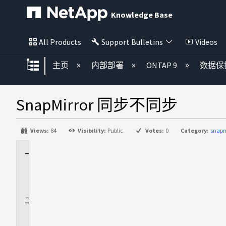
Knowledge Base
All Products
Support Bulletins
Videos
扩展/隐缩全局层次
主页
内部部署
ONTAP 9
数据保
SnapMirror 同步不同步
Views:
84
Visibility:
Public
Votes:
0
Category:
snapm
适
用
场
景
问
题
描