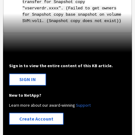
transfer for Snapshot copy
"vserverdr.xxxx". (Failed to get owners
for Snapshot copy base snapshot on volume
SVM:vol1. (Snapshot copy does not exist))
Sign in to view the entire content of this KB article.
SIGN IN
New to NetApp?
Learn more about our award-winning
Support
Create Account