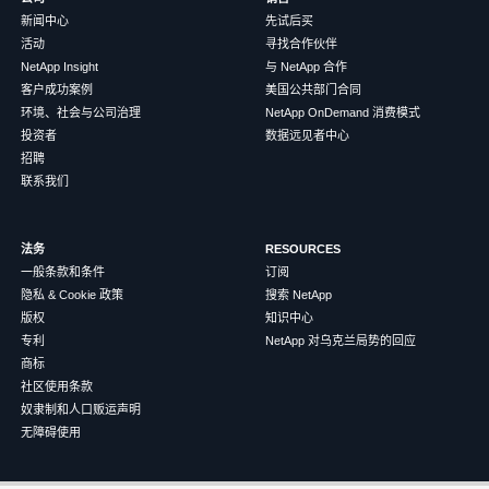
新闻中心
先试后买
活动
寻找合作伙伴
NetApp Insight
与 NetApp 合作
客户成功案例
美国公共部门合同
环境、社会与公司治理
NetApp OnDemand 消费模式
投资者
数据远见者中心
招聘
联系我们
法务
RESOURCES
一般条款和条件
订阅
隐私 & Cookie 政策
搜索 NetApp
版权
知识中心
专利
NetApp 对乌克兰局势的回应
商标
社区使用条款
奴隶制和人口贩运声明
无障碍使用