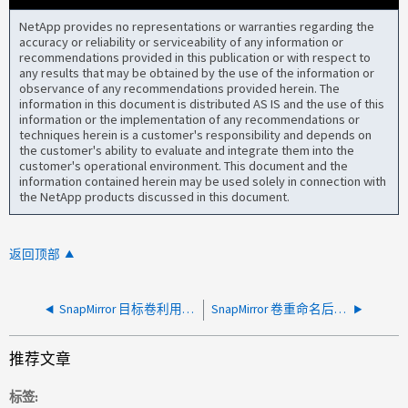
NetApp provides no representations or warranties regarding the
accuracy or reliability or serviceability of any information or
recommendations provided in this publication or with respect to
any results that may be obtained by the use of the information or
observance of any recommendations provided herein. The
information in this document is distributed AS IS and the use of this
information or the implementation of any recommendations or
techniques herein is a customer's responsibility and depends on
the customer's ability to evaluate and integrate them into the
customer's operational environment. This document and the
information contained herein may be used solely in connection with
the NetApp products discussed in this document.
返回顶部
SnapMirror 目标卷利用率每日增加，即使源卷保持稳定
SnapMirror 卷重命名后无法获取卷属性错误
推荐文章
标签