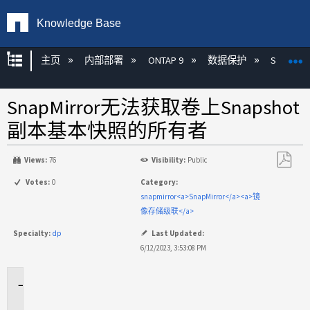
Knowledge Base
扩展/隐缩全局层次
主页
内部部署
ONTAP 9
数据保护
SnapMirr
SnapMirror无法获取卷上Snapshot
副本基本快照的所有者
Views:
76
Visibility:
Public
另
Votes:
0
Category:
存
snapmirror<a>SnapMirror</a><a>镜
为
像存储级联</a>
PDF
Specialty:
dp
Last Updated:
6/12/2023, 3:53:08 PM
适
用