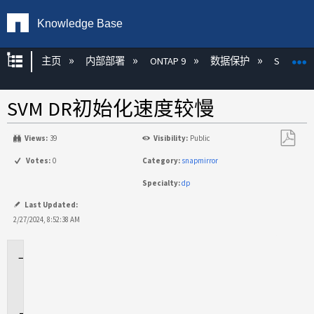
Knowledge Base
扩展/隐缩全局层次
主页
内部部署
ONTAP 9
数据保护
SnapMirr
SVM DR初始化速度较慢
Views:
39
Visibility:
Public
另
Votes:
0
Category:
snapmirror
存
Specialty:
dp
为
PDF
Last Updated:
2/27/2024, 8:52:38 AM
适
用
场
景