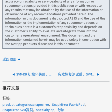
accuracy or reliability or serviceability of any information or
recommendations provided in this publication or with respect to
any results that may be obtained by the use of the information or
observance of any recommendations provided herein. The
information in this document is distributed AS IS and the use of this
information or the implementation of any recommendations or
techniques herein is a customer's responsibility and depends on
the customer's ability to evaluate and integrate them into the
customer's operational environment. This document and the
information contained herein may be used solely in connection with
the NetApp products discussed in this document.
返回顶部
SVM-DR 初始化失败，出现"重复条目"且未复制卷
灾难恢复测试后、SVM DR初始化失败、并显示重复条目
推荐文章
标签
product-categories:snapmirror
SnapMirror FabricPool
SnapMirror SVM复制
specialty:dp
分层