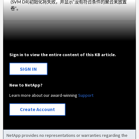
(SVM DR)初始化将失败，并显示“没有符合条件的聚合来放置
卷”。
Sign in to view the entire content of this KB article.
SIGN IN
New to NetApp?
Learn more about our award-winning
Support
Create Account
NetApp provides no representations or warranties regarding the