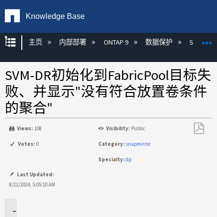
Knowledge Base
扩展/隐缩全局层次
主页
内部部署
ONTAP 9
数据保护
SnapMirr
SVM-DR初始化到FabricPool目标失
败、并显示"没有符合放置卷条件
的聚合"
Views:
108
Visibility:
Public
另
Votes:
0
Category:
snapmirror
存
Specialty:
dp
为
PDF
Last Updated:
8/22/2024, 5:05:10 AM
适