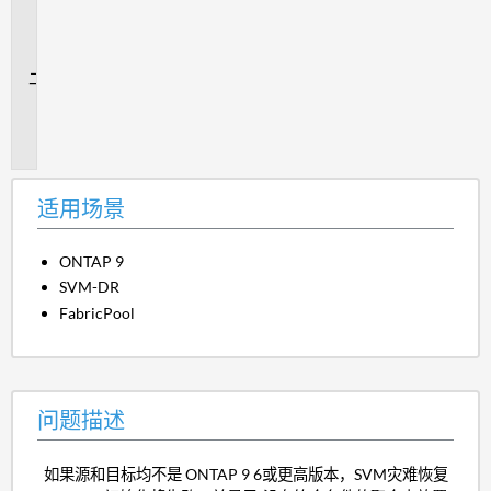
用
场
景
问
题
描
述
适用场景
ONTAP 9
SVM-DR
FabricPool
问题描述
如果源和目标均不是 ONTAP 9 6或更高版本，SVM灾难恢复