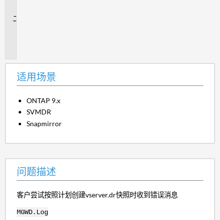
景
问
题
描
述
适用场景
ONTAP 9.x
SVMDR
Snapmirror
问题描述
客户尝试按照计划创建vserver.dr快照时收到错误消息
MGWD.Log