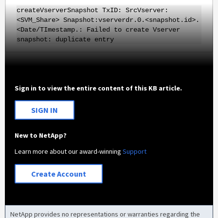
createVserverSnapshot TxID: SrcVserver:
<SVM_Share> Snapshot:vserverdr.0.<snapshot.id>.
<Date/TImestamp.: Failed to create Vserver
snapshot: duplicate entry
Sign in to view the entire content of this KB article.
SIGN IN
New to NetApp?
Learn more about our award-winning
Support
Create Account
NetApp provides no representations or warranties regarding the