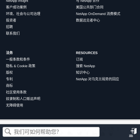
NetApp Insight
与 NetApp 合作
客户成功案例
美国公共部门合同
环境、社会与公司治理
NetApp OnDemand 消费模式
投资者
数据远见者中心
招聘
联系我们
法务
RESOURCES
一般条款和条件
订阅
隐私 & Cookie 政策
搜索 NetApp
版权
知识中心
专利
NetApp 对乌克兰局势的回应
商标
社区使用条款
奴隶制和人口贩运声明
无障碍使用
这篇文章对您有帮助吗？
©
2026
NetApp
中文（简体）
条款和条件
隐私政策
Cookie 政策
Cookie 设置
登