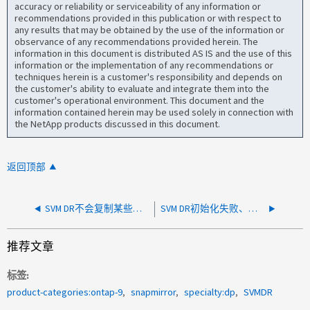
accuracy or reliability or serviceability of any information or
recommendations provided in this publication or with respect to
any results that may be obtained by the use of the information or
observance of any recommendations provided herein. The
information in this document is distributed AS IS and the use of this
information or the implementation of any recommendations or
techniques herein is a customer's responsibility and depends on
the customer's ability to evaluate and integrate them into the
customer's operational environment. This document and the
information contained herein may be used solely in connection with
the NetApp products discussed in this document.
返回顶部
SVM DR不会复制某些卷属性更改
SVM DR初始化失败、并出现CSM error-ONPC RPC故障
推荐文章
标签
product-categories:ontap-9
snapmirror
specialty:dp
SVMDR