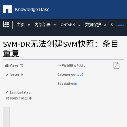
Knowledge Base
扩展/隐缩全局层次
主页
内部部署
ONTAP 9
数据保护
SnapMirr
SVM-DR无法创建SVM快照：条目
重复
Views:
79
Visibility:
Public
另
Votes:
0
Category:
ontap-9
存
Specialty:
dp
为
PDF
Last Updated:
3/13/2025, 7:04:32 PM
适
用
场