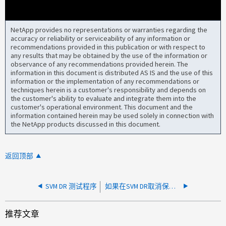
NetApp provides no representations or warranties regarding the
accuracy or reliability or serviceability of any information or
recommendations provided in this publication or with respect to
any results that may be obtained by the use of the information or
observance of any recommendations provided herein. The
information in this document is distributed AS IS and the use of this
information or the implementation of any recommendations or
techniques herein is a customer's responsibility and depends on
the customer's ability to evaluate and integrate them into the
customer's operational environment. This document and the
information contained herein may be used solely in connection with
the NetApp products discussed in this document.
返回顶部
SVM DR 测试程序
如果在SVM DR取消保护卷下挂载了其他受保护卷、则此卷将失败
推荐文章