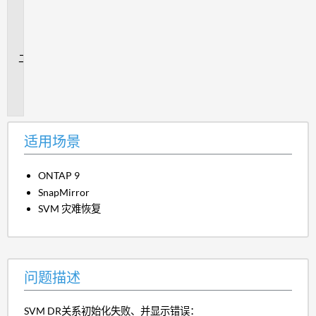
用
场
景
问
题
描
述
适用场景
ONTAP 9
SnapMirror
SVM 灾难恢复
问题描述
SVM DR关系初始化失败、并显示错误：