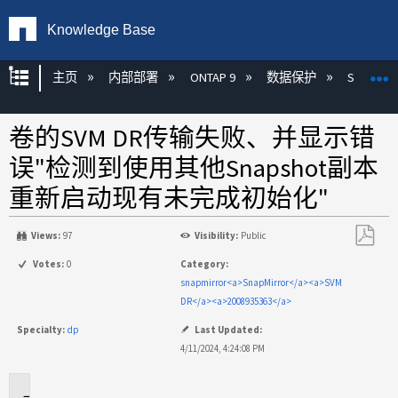
Knowledge Base
扩展/隐缩全局层次
主页
内部部署
ONTAP 9
数据保护
SnapMirr
卷的SVM DR传输失败、并显示错
误"检测到使用其他Snapshot副本
重新启动现有未完成初始化"
Views:
97
Visibility:
Public
另
Votes:
0
Category:
存
snapmirror<a>SnapMirror</a><a>SVM
为
DR</a><a>2008935363</a>
PDF
Specialty:
dp
Last Updated:
4/11/2024, 4:24:08 PM
适