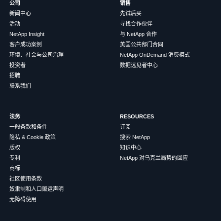
公司
销售
新闻中心
先试后买
活动
寻找合作伙伴
NetApp Insight
与 NetApp 合作
客户成功案例
美国公共部门合同
环境、社会与公司治理
NetApp OnDemand 消费模式
投资者
数据远见者中心
招聘
联系我们
法务
RESOURCES
一般条款和条件
订阅
隐私 & Cookie 政策
搜索 NetApp
版权
知识中心
专利
NetApp 对乌克兰局势的回应
商标
社区使用条款
奴隶制和人口贩运声明
无障碍使用