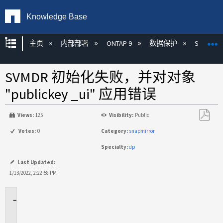
Knowledge Base
扩展/隐缩全局层次
主页
内部部署
ONTAP 9
数据保护
SnapMirr
SVMDR 初始化失败，并对对象
"publickey _ui" 应用错误
Views:
125
Visibility:
Public
另
Votes:
0
Category:
snapmirror
存
Specialty:
dp
为
PDF
Last Updated:
1/13/2022, 2:22:58 PM
适
用
场