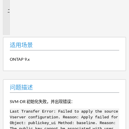
景
问
题
描
述
适用场景
ONTAP 9.x
问题描述
SVM-DR 初始化失败，并出现错误：
Last Transfer Error: Failed to apply the source
Vserver configuration. Reason: Apply failed for
Object: publickey_ui Method: baseline. Reason:
The public key cannot be associated with user