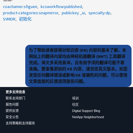
coachamer:sfigueir
kcsworkflow:published
product-categories:snapmirror
publickey _ui
specialty:dp
SVMDR
初始化
为了帮助读者获得对知识库 (KB) 内容的基本了解，本
网站上的翻译内容均由神经机器翻译 (NMT) 工具翻译
完成。译文多采用直译，且有些字词的翻译可能不甚
准确。要查看原始的 KB 内容，请浏览英文版本。如您
发现任何翻译错误或影响 KB 准确性的问题，可以使用
文章底部的反馈选项报告问题。
更多支持信息
联系支持部门
培训
报告问题
社区
提供反馈
Digital Support Blog
安全公告
NetApp Neighborhood
支持策略和支持服务