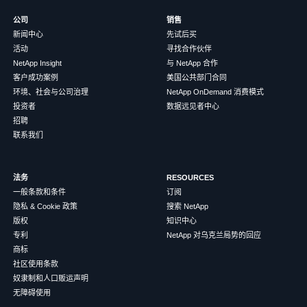
公司
销售
新闻中心
先试后买
活动
寻找合作伙伴
NetApp Insight
与 NetApp 合作
客户成功案例
美国公共部门合同
环境、社会与公司治理
NetApp OnDemand 消费模式
投资者
数据远见者中心
招聘
联系我们
法务
RESOURCES
一般条款和条件
订阅
隐私 & Cookie 政策
搜索 NetApp
版权
知识中心
专利
NetApp 对乌克兰局势的回应
商标
社区使用条款
奴隶制和人口贩运声明
无障碍使用