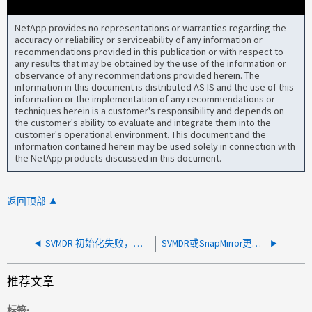
NetApp provides no representations or warranties regarding the
accuracy or reliability or serviceability of any information or
recommendations provided in this publication or with respect to
any results that may be obtained by the use of the information or
observance of any recommendations provided herein. The
information in this document is distributed AS IS and the use of this
information or the implementation of any recommendations or
techniques herein is a customer's responsibility and depends on
the customer's ability to evaluate and integrate them into the
customer's operational environment. This document and the
information contained herein may be used solely in connection with
the NetApp products discussed in this document.
返回顶部
SVMDR 初始化失败，并显示 " 无法为表生成基线 vifsbyname"
SVMDR或SnapMirror更新重新同步失败、一个或多个Snapshot副本快照属于其他关系
推荐文章
标签