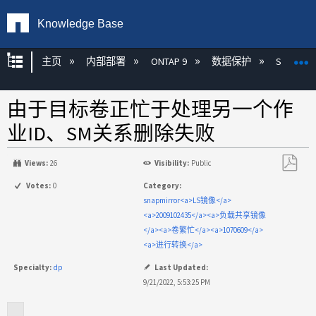
Knowledge Base
扩展/隐缩全局层次
主页
内部部署
ONTAP 9
数据保护
SnapMirr
由于目标卷正忙于处理另一个作
业ID、SM关系删除失败
Views:
26
Visibility:
Public
另
Votes:
0
Category:
存
snapmirror<a>LS镜像</a>
为
<a>2009102435</a><a>负载共享镜像
PDF
</a><a>卷繁忙</a><a>1070609</a>
<a>进行转换</a>
Specialty:
dp
Last Updated:
9/21/2022, 5:53:25 PM