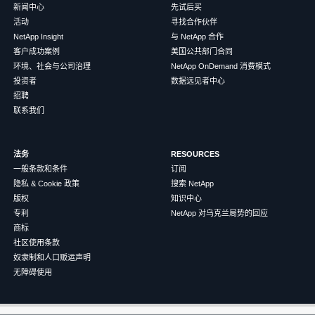
新闻中心
先试后买
活动
寻找合作伙伴
NetApp Insight
与 NetApp 合作
客户成功案例
美国公共部门合同
环境、社会与公司治理
NetApp OnDemand 消费模式
投资者
数据远见者中心
招聘
联系我们
法务
RESOURCES
一般条款和条件
订阅
隐私 & Cookie 政策
搜索 NetApp
版权
知识中心
专利
NetApp 对乌克兰局势的回应
商标
社区使用条款
奴隶制和人口贩运声明
无障碍使用