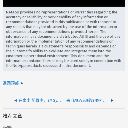
NetApp provides no representations or warranties regarding the
accuracy or reliability or serviceability of any information or
recommendations provided in this publication or with respect to
any results that may be obtained by the use of the information or
observance of any recommendations provided herein. The
information in this document is distributed AS IS and the use of this
information or the implementation of any recommendations or
techniques herein is a customer's responsibility and depends on
the customer's ability to evaluate and integrate them into the
customer's operational environment. This document and the
information contained herein may be used solely in connection with
the NetApp products discussed in this document.
返回顶部
在扇出 配置中、SM Sync不会删除SM创建的快照
来自AltaVault的SNMP警报显示意外OID值
推荐文章
标签