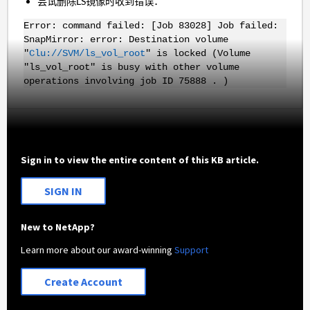
尝试删除LS镜像时收到错误：
Error: command failed: [Job 83028] Job failed:
SnapMirror: error: Destination volume
"
Clu://SVM/ls_vol_root
" is locked (Volume
"ls_vol_root" is busy with other volume
operations involving job ID 75888 . )
Sign in to view the entire content of this KB article.
SIGN IN
New to NetApp?
Learn more about our award-winning
Support
Create Account