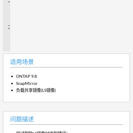
适
用
场
景
问
题
描
述
适用场景
ONTAP 9.8
SnapMirror
负载共享镜像(LS镜像)
问题描述