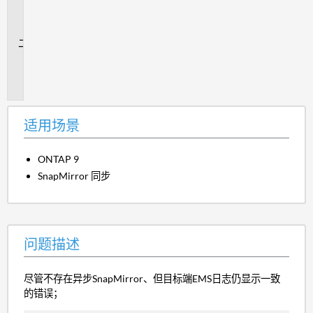
场
景
问
题
描
述
适用场景
ONTAP 9
SnapMirror 同步
问题描述
尽管不存在异步SnapMirror、但目标端EMS日志仍显示一致
的错误；