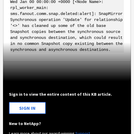
Wed Jan 00 00:00:00 +0000 [<Node Name>:
rpl_worker_main:
sms.fanout.comm.snap.deleted:alert]: SnapMirror
Synchronous operation 'Update' for relationship
'<>' has cleaned up some of the old base
Snapshot copies between the synchronous source
and synchronous destination, which could result
in no common Snapshot copy existing between the
synchronous and asynchronous destinations.
Sign in to view the entire content of this KB article.
SIGN IN
New to NetApp?
Learn more about our award-winning
Support