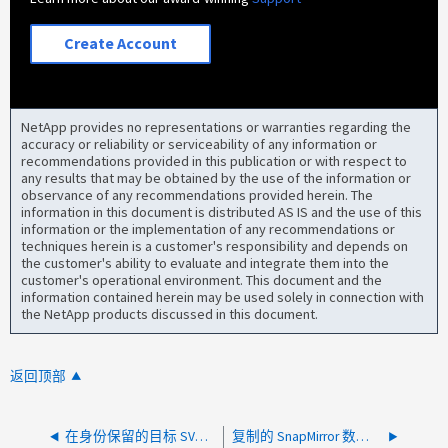
Create Account
NetApp provides no representations or warranties regarding the
accuracy or reliability or serviceability of any information or
recommendations provided in this publication or with respect to
any results that may be obtained by the use of the information or
observance of any recommendations provided herein. The
information in this document is distributed AS IS and the use of this
information or the implementation of any recommendations or
techniques herein is a customer's responsibility and depends on
the customer's ability to evaluate and integrate them into the
customer's operational environment. This document and the
information contained herein may be used solely in connection with
the NetApp products discussed in this document.
返回顶部
在身份保留的目标 SVM 上续订 SSL 证书失败
复制的 SnapMirror 数据不会立即分层到 FabricPool（ONTAP S3）