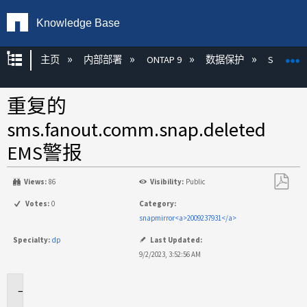
Knowledge Base
扩展/隐缩全局层次
主页
内部部署
ONTAP 9
数据保护
SnapMirr
重复的
sms.fanout.comm.snap.deleted
EMS警报
Views:
86
Visibility:
Public
另
Votes:
0
Category:
存
snapmirror<a>2009237931</a>
为
Specialty:
dp
Last Updated:
PDF
9/2/2023, 3:52:56 AM
适
用