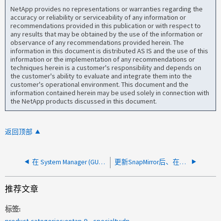
NetApp provides no representations or warranties regarding the
accuracy or reliability or serviceability of any information or
recommendations provided in this publication or with respect to
any results that may be obtained by the use of the information or
observance of any recommendations provided herein. The
information in this document is distributed AS IS and the use of this
information or the implementation of any recommendations or
techniques herein is a customer's responsibility and depends on
the customer's ability to evaluate and integrate them into the
customer's operational environment. This document and the
information contained herein may be used solely in connection with
the NetApp products discussed in this document.
返回顶部
在 System Manager (GUI) 中进行 SVM 灾难恢复 (SVM DR) 和反向重新同步的过程
更新SnapMirror后、在已禁用的目标卷上重新启用重复数据删除和数据压缩
推荐文章
标签