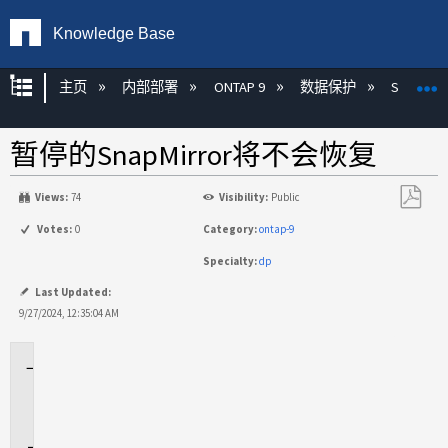
Knowledge Base
扩展/隐缩全局层次
主页
内部部署
ONTAP 9
数据保护
SnapMirr
暂停的SnapMirror将不会恢复
Views:
74
Visibility:
Public
另
Votes:
0
Category:
ontap-9
存
Specialty:
dp
为
PDF
Last Updated:
9/27/2024, 12:35:04 AM
适
用
场
景