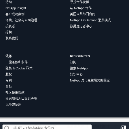
活动
寻找合作伙伴
NetApp Insight
与 NetApp 合作
客户成功案例
美国公共部门合同
环境、社会与公司治理
NetApp OnDemand 消费模式
投资者
数据远见者中心
招聘
联系我们
法务
RESOURCES
一般条款和条件
订阅
隐私 & Cookie 政策
搜索 NetApp
版权
知识中心
专利
NetApp 对乌克兰局势的回应
商标
社区使用条款
奴隶制和人口贩运声明
无障碍使用
这篇文章对您有帮助吗？
©
2026
NetApp
中文（简体）
条款和条件
隐私政策