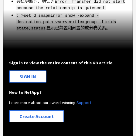
尝试更新时、错误为
Error: Transfer did not start
because the relationship is quiesced.
::>set d;
snapmirror show -expand -
desination-path vserver:flexgroup -fields
显示已静置和闲置的成分卷关系。
state,status
Sign in to view the entire content of this KB article.
SIGN IN
New to NetApp?
Learn more about our award-winning
Support
Create Account