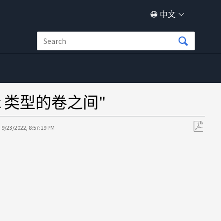
中文
ck 类型的卷之间"
:
9/23/2022, 8:57:19 PM
另
存
为
PDF