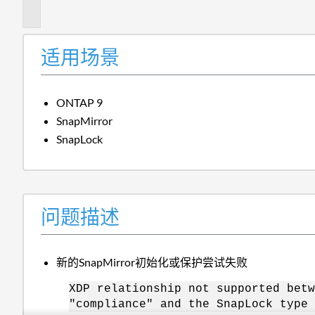
述
适用场景
ONTAP 9
SnapMirror
SnapLock
问题描述
新的SnapMirror初始化或保护尝试失败
XDP relationship not supported betw
"compliance" and the SnapLock type 