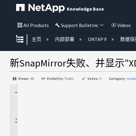
Knowledge Base
All Products
Support Bulletins
Videos
扩展/隐缩全局层次
主页
内部部署
ONTAP 9
数据保
新SnapMirror失败、并显示
Views:
68
Visibility:
Public
Votes:
0
Category:
snap
适
用
场
景
问
题
描