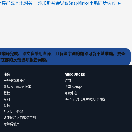
程集群或本地网关
添加新卷会导致SnapMirror重新同步失败
) 工具翻译完成。译文多采用直译，且有些字词的翻译可能不甚准确。要查
文章底部的反馈选项报告问题。
法务
RESOURCES
一般条款和条件
订阅
隐私 & Cookie 政策
搜索 NetApp
版权
知识中心
专利
NetApp 对乌克兰局势的回应
商标
社区使用条款
奴隶制和人口贩运声明
无障碍使用