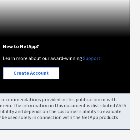
New to NetApp?
Learn more about our award-winning
Support
Create Account
or recommendations provided in this publication or with
rein. The information in this document is distributed AS IS
bility and depends on the customer's ability to evaluate
be used solely in connection with the NetApp products