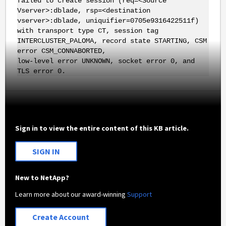
failed to create session (req=<Source
Vserver>:dblade, rsp=<destination
vserver>:dblade, uniquifier=0705e9316422511f)
with transport type CT, session tag
INTERCLUSTER_PALOMA, record state STARTING, CSM
error CSM_CONNABORTED,
low-level error UNKNOWN, socket error 0, and
TLS error 0.
Sign in to view the entire content of this KB article.
SIGN IN
New to NetApp?
Learn more about our award-winning
Support
Create Account