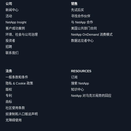
公司
销售
新闻中心
先试后买
活动
寻找合作伙伴
NetApp Insight
与 NetApp 合作
客户成功案例
美国公共部门合同
环境、社会与公司治理
NetApp OnDemand 消费模式
投资者
数据远见者中心
招聘
联系我们
法务
RESOURCES
一般条款和条件
订阅
隐私 & Cookie 政策
搜索 NetApp
版权
知识中心
专利
NetApp 对乌克兰局势的回应
商标
社区使用条款
奴隶制和人口贩运声明
无障碍使用