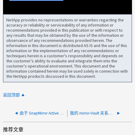
NetApp provides no representations or warranties regarding the
accuracy or reliability or serviceability of any information or
recommendations provided in this publication or with respect to
any results that may be obtained by the use of the information or
observance of any recommendations provided herein. The
information in this document is distributed AS IS and the use of this
information or the implementation of any recommendations or
techniques herein is a customer's responsibility and depends on
the customer's ability to evaluate and integrate them into the
customer's operational environment. This document and the
information contained herein may be used solely in connection with
the NetApp products discussed in this document.
返回顶部
由于 SnapMirror Active Sync 关系不同步，多个 LUN 被标记为已降级
我的 mirror-Vault 关系不会复制我想要的快照
推荐文章