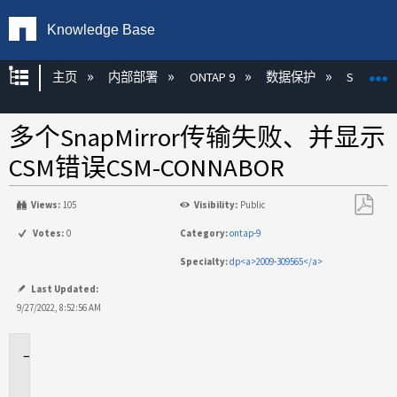
Knowledge Base
扩展/隐缩全局层次
主页
内部部署
ONTAP 9
数据保护
SnapMirr
多个SnapMirror传输失败、并显示
CSM错误CSM-CONNABOR
Views:
105
Visibility:
Public
另
Votes:
0
Category:
ontap-9
存
Specialty:
dp<a>2009-309565</a>
为
PDF
Last Updated:
9/27/2022, 8:52:56 AM
问
题
描