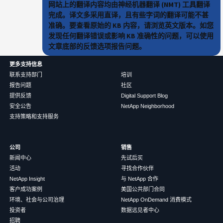
网站上的翻译内容均由神经机器翻译 (NMT) 工具翻译
完成。译文多采用直译，且有些字词的翻译可能不甚
准确。要查看原始的 KB 内容，请浏览英文版本。如您
发现任何翻译错误或影响 KB 准确性的问题，可以使用
文章底部的反馈选项报告问题。
更多支持信息
联系支持部门
培训
报告问题
社区
提供反馈
Digital Support Blog
安全公告
NetApp Neighborhood
支持策略和支持服务
公司
销售
新闻中心
先试后买
活动
寻找合作伙伴
NetApp Insight
与 NetApp 合作
客户成功案例
美国公共部门合同
环境、社会与公司治理
NetApp OnDemand 消费模式
投资者
数据远见者中心
招聘