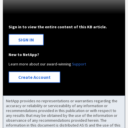
Sign in to view the entire content of this KB article.
SIGN IN
New to NetApp?
Learn more about our award-winning
Support
Create Account
NetApp provides no representations or warranties regarding the
accuracy or reliability or serviceability of any information or
recommendations provided in this publication or with respect to
any results that may be obtained by the use of the information or
observance of any recommendations provided herein. The
information in this document is distributed AS IS and the use of this