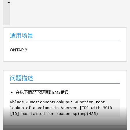
问
题
描
述
适用场景
ONTAP 9
问题描述
在以下情况下观察到EMS错误
Nblade.JunctionRootLookup2: Junction root
lookup of a volume in Vserver [ID] with MSID
[ID] has failed for reason spinnp(425)