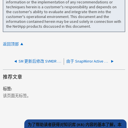
information or the implementation of any recommendations or
techniques herein is a customer's responsibility and depends on
the customer's ability to evaluate and integrate them into the
customer's operational environment. This document and the
information contained herein may be used solely in connection with
the NetApp products discussed in this document.
返回顶部
SM 更新后修改 SVMDR 关系的卷部分的属性失败
由于 SnapMirror Active Sync 关系不同步，多个 LUN 被标记为已降级
推荐文章
标签
该页面无标签。
为了帮助读者获得对知识库 (KB) 内容的基本了解，本