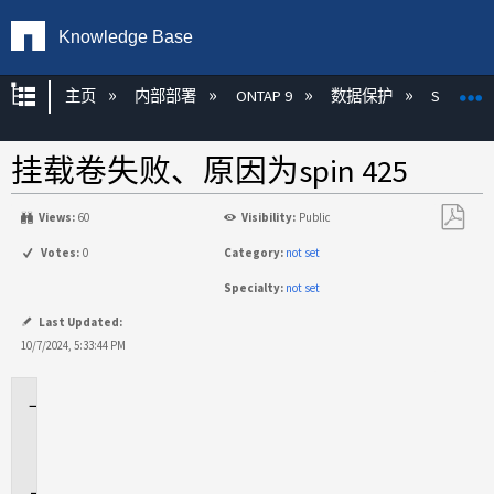
Knowledge Base
扩展/隐缩全局层次
主页
内部部署
ONTAP 9
数据保护
SnapMirr
挂载卷失败、原因为spin 425
Views:
60
Visibility:
Public
另
Votes:
0
Category:
not set
存
Specialty:
not set
为
PDF
Last Updated:
10/7/2024, 5:33:44 PM
适
用
场
景