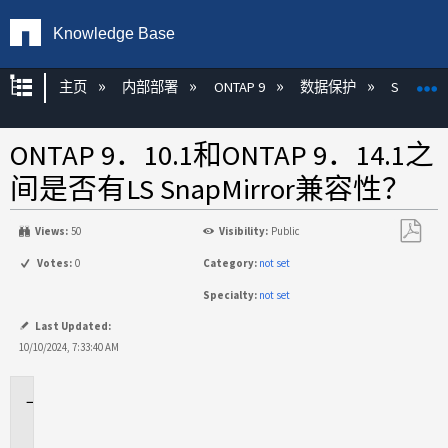
Knowledge Base
扩展/隐缩全局层次
主页
内部部署
ONTAP 9
数据保护
SnapMirr
ONTAP 9．10.1和ONTAP 9．14.1之
间是否有LS SnapMirror兼容性？
Views:
50
Visibility:
Public
另
Votes:
0
Category:
not set
存
Specialty:
not set
为
PDF
Last Updated:
10/10/2024, 7:33:40 AM
适
用
场