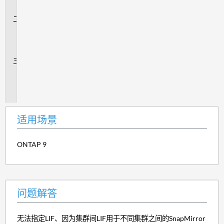
景
问
题
解
答
追
加
信
息
适用场景
ONTAP 9
问题解答
无法指定LIF、因为集群间LIF用于不同集群之间的SnapMirror