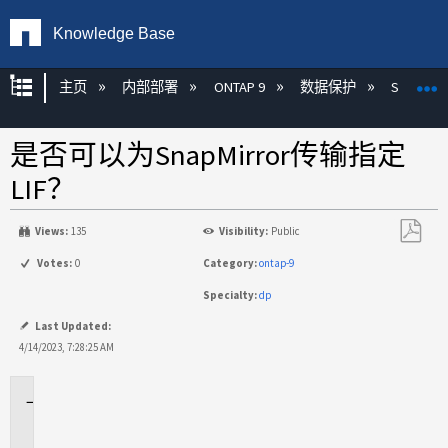
Knowledge Base
扩展/隐缩全局层次
主页
内部部署
ONTAP 9
数据保护
SnapMirr
是否可以为SnapMirror传输指定
LIF？
Views:
135
Visibility:
Public
另
Votes:
0
Category:
ontap-9
存
Specialty:
dp
为
PDF
Last Updated:
4/14/2023, 7:28:25 AM
适
用
场